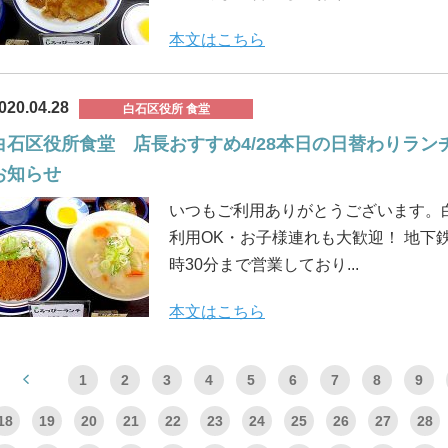
本文はこちら
020.04.28
白石区役所 食堂
白石区役所食堂 店長おすすめ4/28本日の日替わりランチ
お知らせ
いつもご利用ありがとうございます。
利用OK・お子様連れも大歓迎！ 地下鉄
時30分まで営業しており...
本文はこちら
1
2
3
4
5
6
7
8
9
18
19
20
21
22
23
24
25
26
27
28