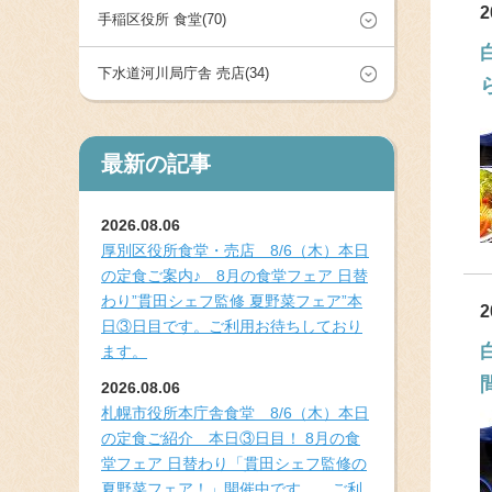
2
手稲区役所 食堂(70)
下水道河川局庁舎 売店(34)
最新の記事
2026.08.06
厚別区役所食堂・売店 8/6（木）本日
の定食ご案内♪ 8月の食堂フェア 日替
わり”貫田シェフ監修 夏野菜フェア”本
2
日③日目です。ご利用お待ちしており
ます。
2026.08.06
札幌市役所本庁舎食堂 8/6（木）本日
の定食ご紹介 本日③日目！ 8月の食
堂フェア 日替わり「貫田シェフ監修の
夏野菜フェア！」開催中です。 ご利