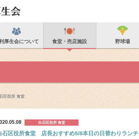
利厚生会について
食堂・売店施設
野球場
石区役所 食堂
020.05.08
白石区役所 食堂
白石区役所食堂 店長おすすめ5/8本日の日替わりラン