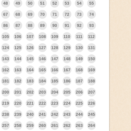
48
49
50
51
52
53
54
55
67
68
69
70
71
72
73
74
86
87
88
89
90
91
92
93
105
106
107
108
109
110
111
112
124
125
126
127
128
129
130
131
143
144
145
146
147
148
149
150
162
163
164
165
166
167
168
169
181
182
183
184
185
186
187
188
200
201
202
203
204
205
206
207
219
220
221
222
223
224
225
226
238
239
240
241
242
243
244
245
257
258
259
260
261
262
263
264