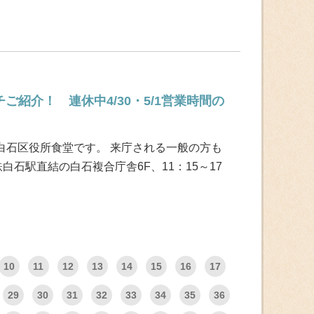
ご紹介！ 連休中4/30・5/1営業時間の
白石区役所食堂です。 来庁される一般の方も
白石駅直結の白石複合庁舎6F、11：15～17
10
11
12
13
14
15
16
17
29
30
31
32
33
34
35
36