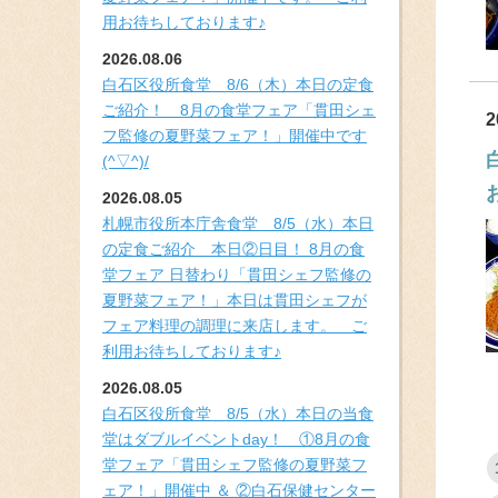
用お待ちしております♪
2026.08.06
白石区役所食堂 8/6（木）本日の定食
ご紹介！ 8月の食堂フェア「貫田シェ
2
フ監修の夏野菜フェア！」開催中です
(^▽^)/
2026.08.05
札幌市役所本庁舎食堂 8/5（水）本日
の定食ご紹介 本日②日目！ 8月の食
堂フェア 日替わり「貫田シェフ監修の
夏野菜フェア！」本日は貫田シェフが
フェア料理の調理に来店します。 ご
利用お待ちしております♪
2026.08.05
白石区役所食堂 8/5（水）本日の当食
堂はダブルイベントday！ ①8月の食
堂フェア「貫田シェフ監修の夏野菜フ
ェア！」開催中 ＆ ②白石保健センター