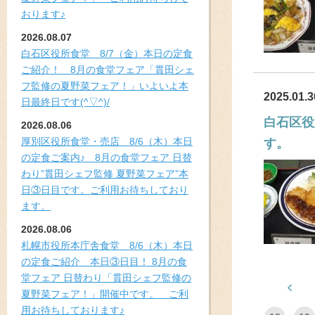
おります♪
2026.08.07
白石区役所食堂 8/7（金）本日の定食
ご紹介！ 8月の食堂フェア「貫田シェ
フ監修の夏野菜フェア！」いよいよ本
2025.01.3
日最終日です(^▽^)/
白石区役
2026.08.06
厚別区役所食堂・売店 8/6（木）本日
す。
の定食ご案内♪ 8月の食堂フェア 日替
わり”貫田シェフ監修 夏野菜フェア”本
日③日目です。ご利用お待ちしており
ます。
2026.08.06
札幌市役所本庁舎食堂 8/6（木）本日
の定食ご紹介 本日③日目！ 8月の食
堂フェア 日替わり「貫田シェフ監修の
夏野菜フェア！」開催中です。 ご利
用お待ちしております♪