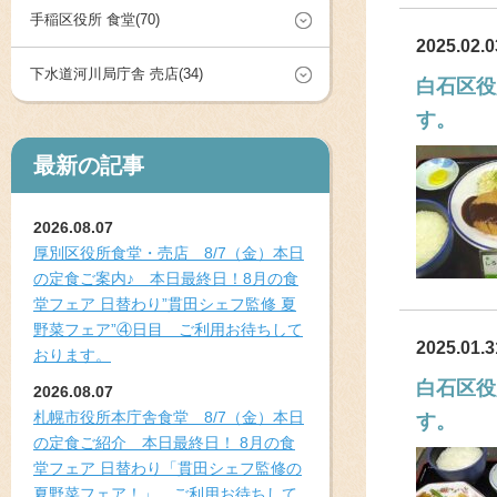
手稲区役所 食堂(70)
2025.02.0
下水道河川局庁舎 売店(34)
白石区役
す。
最新の記事
2026.08.07
厚別区役所食堂・売店 8/7（金）本日
の定食ご案内♪ 本日最終日！8月の食
堂フェア 日替わり”貫田シェフ監修 夏
野菜フェア”④日目 ご利用お待ちして
2025.01.3
おります。
白石区役
2026.08.07
札幌市役所本庁舎食堂 8/7（金）本日
す。
の定食ご紹介 本日最終日！ 8月の食
堂フェア 日替わり「貫田シェフ監修の
夏野菜フェア！」 ご利用お待ちして