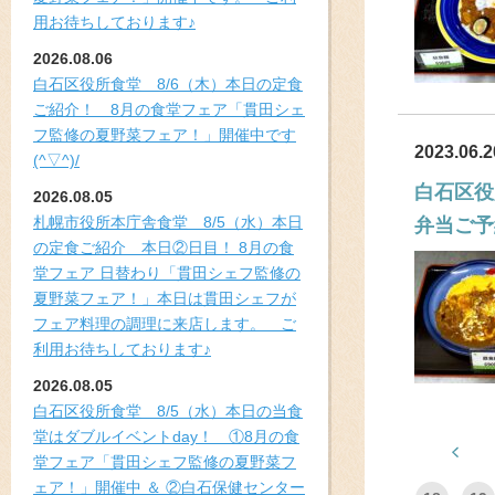
用お待ちしております♪
2026.08.06
白石区役所食堂 8/6（木）本日の定食
ご紹介！ 8月の食堂フェア「貫田シェ
フ監修の夏野菜フェア！」開催中です
2023.06.2
(^▽^)/
白石区役
2026.08.05
札幌市役所本庁舎食堂 8/5（水）本日
弁当ご予
の定食ご紹介 本日②日目！ 8月の食
堂フェア 日替わり「貫田シェフ監修の
夏野菜フェア！」本日は貫田シェフが
フェア料理の調理に来店します。 ご
利用お待ちしております♪
2026.08.05
白石区役所食堂 8/5（水）本日の当食
堂はダブルイベントday！ ①8月の食
堂フェア「貫田シェフ監修の夏野菜フ
ェア！」開催中 ＆ ②白石保健センター