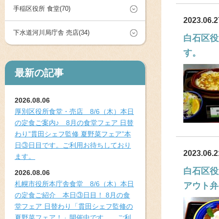
手稲区役所 食堂(70)
2023.06.2
下水道河川局庁舎 売店(34)
白石区役
す。
最新の記事
2026.08.06
厚別区役所食堂・売店 8/6（木）本日
の定食ご案内♪ 8月の食堂フェア 日替
わり”貫田シェフ監修 夏野菜フェア”本
日③日目です。ご利用お待ちしており
2023.06.2
ます。
白石区役
2026.08.06
札幌市役所本庁舎食堂 8/6（木）本日
アウト弁
の定食ご紹介 本日③日目！ 8月の食
堂フェア 日替わり「貫田シェフ監修の
夏野菜フェア！」開催中です。 ご利