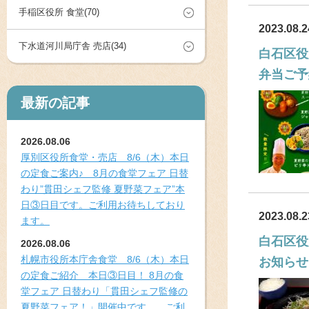
手稲区役所 食堂(70)
2023.08.2
下水道河川局庁舎 売店(34)
白石区役
弁当ご予
最新の記事
2026.08.06
厚別区役所食堂・売店 8/6（木）本日
の定食ご案内♪ 8月の食堂フェア 日替
わり”貫田シェフ監修 夏野菜フェア”本
日③日目です。ご利用お待ちしており
2023.08.2
ます。
白石区役
2026.08.06
札幌市役所本庁舎食堂 8/6（木）本日
お知らせ
の定食ご紹介 本日③日目！ 8月の食
堂フェア 日替わり「貫田シェフ監修の
夏野菜フェア！」開催中です。 ご利