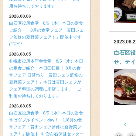
用お待ちしております♪
2026.08.06
白石区役所食堂 8/6（木）本日の定食
ご紹介！ 8月の食堂フェア「貫田シェ
フ監修の夏野菜フェア！」開催中です
2023.08.2
(^▽^)/
白石区役
2026.08.05
札幌市役所本庁舎食堂 8/5（水）本日
せ、テイ
の定食ご紹介 本日②日目！ 8月の食
堂フェア 日替わり「貫田シェフ監修の
夏野菜フェア！」本日は貫田シェフが
フェア料理の調理に来店します。 ご
利用お待ちしております♪
2026.08.05
白石区役所食堂 8/5（水）本日の当食
堂はダブルイベントday！ ①8月の食
堂フェア「貫田シェフ監修の夏野菜フ
ェア！」開催中 ＆ ②白石保健センター