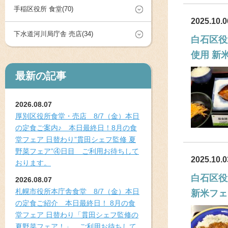
手稲区役所 食堂(70)
2025.10.0
下水道河川局庁舎 売店(34)
白石区役
使用 新
最新の記事
2026.08.07
厚別区役所食堂・売店 8/7（金）本日
の定食ご案内♪ 本日最終日！8月の食
堂フェア 日替わり”貫田シェフ監修 夏
野菜フェア”④日目 ご利用お待ちして
2025.10.0
おります。
白石区役
2026.08.07
札幌市役所本庁舎食堂 8/7（金）本日
新米フェ
の定食ご紹介 本日最終日！ 8月の食
堂フェア 日替わり「貫田シェフ監修の
夏野菜フェア！」 ご利用お待ちして