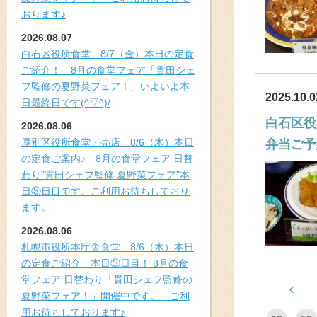
おります♪
2026.08.07
白石区役所食堂 8/7（金）本日の定食
ご紹介！ 8月の食堂フェア「貫田シェ
フ監修の夏野菜フェア！」いよいよ本
2025.10.0
日最終日です(^▽^)/
白石区役
2026.08.06
厚別区役所食堂・売店 8/6（木）本日
弁当ご予
の定食ご案内♪ 8月の食堂フェア 日替
わり”貫田シェフ監修 夏野菜フェア”本
日③日目です。ご利用お待ちしており
ます。
2026.08.06
札幌市役所本庁舎食堂 8/6（木）本日
の定食ご紹介 本日③日目！ 8月の食
堂フェア 日替わり「貫田シェフ監修の
夏野菜フェア！」開催中です。 ご利
用お待ちしております♪