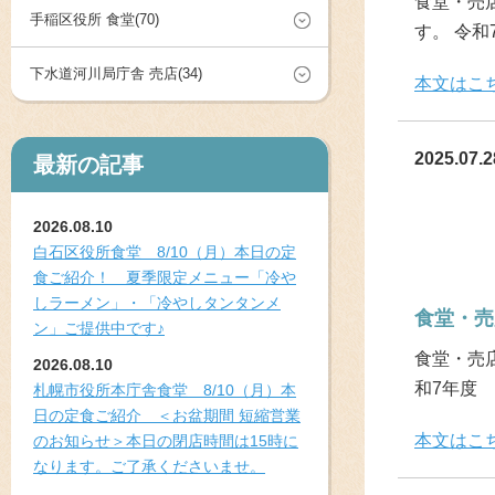
食堂・売店
手稲区役所 食堂(70)
す。 令
下水道河川局庁舎 売店(34)
本文はこ
2025.07.2
最新の記事
2026.08.10
白石区役所食堂 8/10（月）本日の定
食ご紹介！ 夏季限定メニュー「冷や
しラーメン」・「冷やしタンタンメ
食堂・売
ン」ご提供中です♪
食堂・売店
2026.08.10
和7年度
札幌市役所本庁舎食堂 8/10（月）本
日の定食ご紹介 ＜お盆期間 短縮営業
本文はこ
のお知らせ＞本日の閉店時間は15時に
なります。ご了承くださいませ。