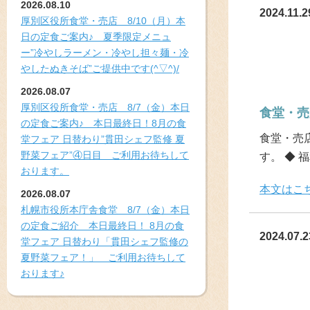
2026.08.10
2024.11.2
厚別区役所食堂・売店 8/10（月）本
日の定食ご案内♪ 夏季限定メニュ
ー”冷やしラーメン・冷やし担々麺・冷
やしたぬきそば”ご提供中です(^▽^)/
2026.08.07
厚別区役所食堂・売店 8/7（金）本日
食堂・売
の定食ご案内♪ 本日最終日！8月の食
食堂・売店
堂フェア 日替わり”貫田シェフ監修 夏
野菜フェア”④日目 ご利用お待ちして
す。 ◆ 
おります。
本文はこ
2026.08.07
札幌市役所本庁舎食堂 8/7（金）本日
の定食ご紹介 本日最終日！ 8月の食
2024.07.2
堂フェア 日替わり「貫田シェフ監修の
夏野菜フェア！」 ご利用お待ちして
おります♪