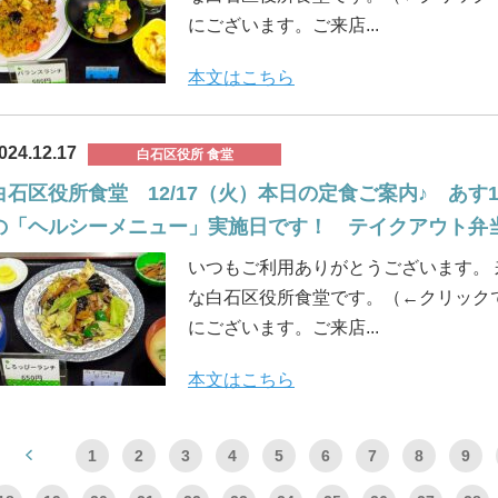
にございます。ご来店...
本文はこちら
024.12.17
白石区役所 食堂
白石区役所食堂 12/17（火）本日の定食ご案内♪ あす
の「ヘルシーメニュー」実施日です！ テイクアウト弁
いつもご利用ありがとうございます。
な白石区役所食堂です。（←クリックで
にございます。ご来店...
本文はこちら
1
2
3
4
5
6
7
8
9