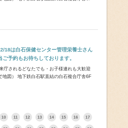
12/18は白石保健センター管理栄養士さん
当ご予約もお待ちしております。
 来庁されるどなたでも・お子様連れも大歓迎
地図） 地下鉄白石駅直結の白石複合庁舎6F
10
11
12
13
14
15
16
17