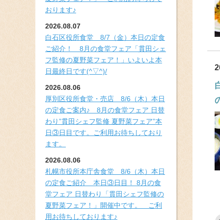
おります♪
2026.08.07
白石区役所食堂 8/7（金）本日の定食
ご紹介！ 8月の食堂フェア「貫田シェ
フ監修の夏野菜フェア！」いよいよ本
2
日最終日です(^▽^)/
2026.08.06
厚別区役所食堂・売店 8/6（木）本日
の定食ご案内♪ 8月の食堂フェア 日替
わり”貫田シェフ監修 夏野菜フェア”本
日③日目です。ご利用お待ちしており
ます。
2026.08.06
札幌市役所本庁舎食堂 8/6（木）本日
の定食ご紹介 本日③日目！ 8月の食
堂フェア 日替わり「貫田シェフ監修の
夏野菜フェア！」開催中です。 ご利
用お待ちしております♪