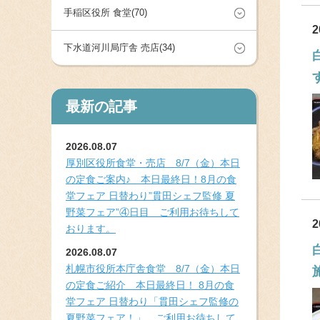
手稲区役所 食堂(70)
2
下水道河川局庁舎 売店(34)
最新の記事
2026.08.07
厚別区役所食堂・売店 8/7（金）本日
の定食ご案内♪ 本日最終日！8月の食
堂フェア 日替わり”貫田シェフ監修 夏
野菜フェア”④日目 ご利用お待ちして
2
おります。
2026.08.07
札幌市役所本庁舎食堂 8/7（金）本日
の定食ご紹介 本日最終日！ 8月の食
堂フェア 日替わり「貫田シェフ監修の
夏野菜フェア！」 ご利用お待ちして