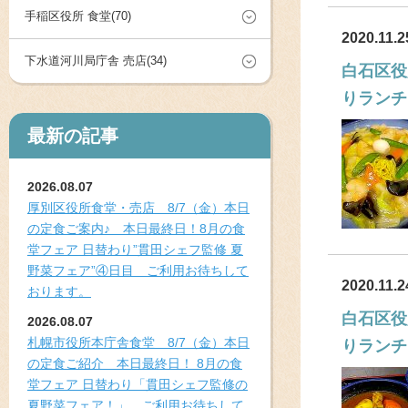
手稲区役所 食堂(70)
2020.11.2
下水道河川局庁舎 売店(34)
白石区役
りランチ
最新の記事
2026.08.07
厚別区役所食堂・売店 8/7（金）本日
の定食ご案内♪ 本日最終日！8月の食
堂フェア 日替わり”貫田シェフ監修 夏
野菜フェア”④日目 ご利用お待ちして
2020.11.2
おります。
白石区役
2026.08.07
札幌市役所本庁舎食堂 8/7（金）本日
りランチ
の定食ご紹介 本日最終日！ 8月の食
堂フェア 日替わり「貫田シェフ監修の
夏野菜フェア！」 ご利用お待ちして