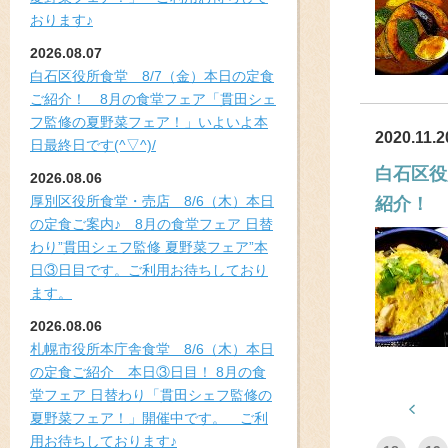
おります♪
2026.08.07
白石区役所食堂 8/7（金）本日の定食
ご紹介！ 8月の食堂フェア「貫田シェ
フ監修の夏野菜フェア！」いよいよ本
2020.11.2
日最終日です(^▽^)/
白石区役
2026.08.06
厚別区役所食堂・売店 8/6（木）本日
紹介！
の定食ご案内♪ 8月の食堂フェア 日替
わり”貫田シェフ監修 夏野菜フェア”本
日③日目です。ご利用お待ちしており
ます。
2026.08.06
札幌市役所本庁舎食堂 8/6（木）本日
の定食ご紹介 本日③日目！ 8月の食
堂フェア 日替わり「貫田シェフ監修の
夏野菜フェア！」開催中です。 ご利
用お待ちしております♪