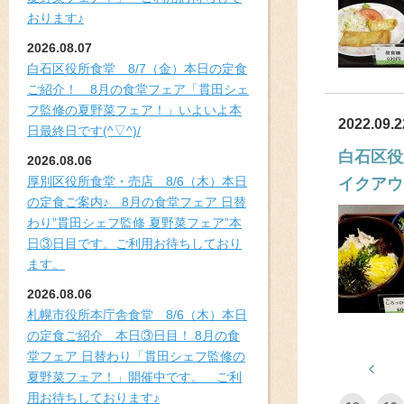
おります♪
2026.08.07
白石区役所食堂 8/7（金）本日の定食
ご紹介！ 8月の食堂フェア「貫田シェ
フ監修の夏野菜フェア！」いよいよ本
2022.09.2
日最終日です(^▽^)/
白石区役
2026.08.06
厚別区役所食堂・売店 8/6（木）本日
イクアウ
の定食ご案内♪ 8月の食堂フェア 日替
わり”貫田シェフ監修 夏野菜フェア”本
日③日目です。ご利用お待ちしており
ます。
2026.08.06
札幌市役所本庁舎食堂 8/6（木）本日
の定食ご紹介 本日③日目！ 8月の食
堂フェア 日替わり「貫田シェフ監修の
夏野菜フェア！」開催中です。 ご利
用お待ちしております♪