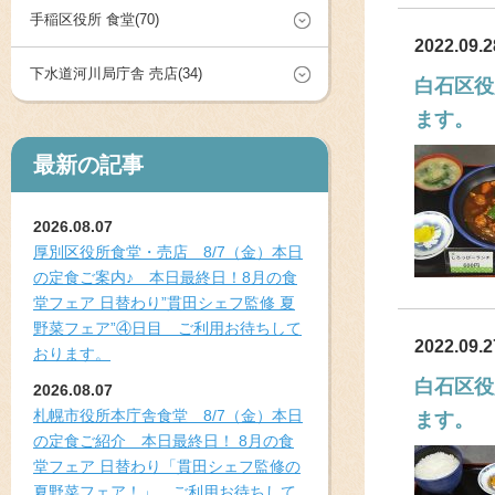
手稲区役所 食堂(70)
2022.09.2
下水道河川局庁舎 売店(34)
白石区役
ます。
最新の記事
2026.08.07
厚別区役所食堂・売店 8/7（金）本日
の定食ご案内♪ 本日最終日！8月の食
堂フェア 日替わり”貫田シェフ監修 夏
野菜フェア”④日目 ご利用お待ちして
2022.09.2
おります。
白石区役
2026.08.07
札幌市役所本庁舎食堂 8/7（金）本日
ます。
の定食ご紹介 本日最終日！ 8月の食
堂フェア 日替わり「貫田シェフ監修の
夏野菜フェア！」 ご利用お待ちして