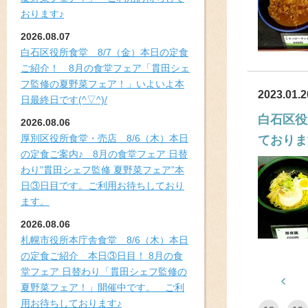
おります♪
2026.08.07
白石区役所食堂 8/7（金）本日の定食
ご紹介！ 8月の食堂フェア「貫田シェ
フ監修の夏野菜フェア！」いよいよ本
2023.01.2
日最終日です(^▽^)/
白石区役
2026.08.06
厚別区役所食堂・売店 8/6（木）本日
ておりま
の定食ご案内♪ 8月の食堂フェア 日替
わり”貫田シェフ監修 夏野菜フェア”本
日③日目です。ご利用お待ちしており
ます。
2026.08.06
札幌市役所本庁舎食堂 8/6（木）本日
の定食ご紹介 本日③日目！ 8月の食
堂フェア 日替わり「貫田シェフ監修の
夏野菜フェア！」開催中です。 ご利
用お待ちしております♪