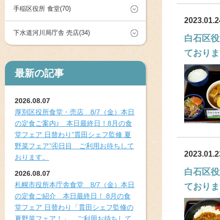
手稲区役所 食堂(70)
2023.01.2
下水道河川局庁舎 売店(34)
白石区役
ておりま
最新の記事
2026.08.07
厚別区役所食堂・売店 8/7（金）本日
の定食ご案内♪ 本日最終日！8月の食
堂フェア 日替わり”貫田シェフ監修 夏
野菜フェア”④日目 ご利用お待ちして
2023.01.2
おります。
白石区役
2026.08.07
札幌市役所本庁舎食堂 8/7（金）本日
ておりま
の定食ご紹介 本日最終日！ 8月の食
堂フェア 日替わり「貫田シェフ監修の
夏野菜フェア！」 ご利用お待ちして