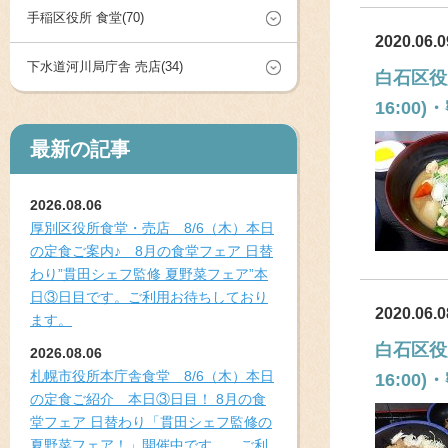
手稲区役所 食堂(70)
2020.06.0
下水道河川局庁舎 売店(34)
白石区役
16:0
最新の記事
2026.08.06
厚別区役所食堂・売店 8/6（木）本日
の定食ご案内♪ 8月の食堂フェア 日替
わり”貫田シェフ監修 夏野菜フェア”本
日③日目です。ご利用お待ちしており
2020.06.0
ます。
白石区役
2026.08.06
札幌市役所本庁舎食堂 8/6（木）本日
16:0
の定食ご紹介 本日③日目！ 8月の食
堂フェア 日替わり「貫田シェフ監修の
夏野菜フェア！」開催中です。 ご利