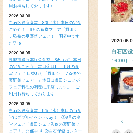
用お待ちしております♪
2026.08.06
白石区役所食堂 8/6（木）本日の定食
ご紹介！ 8月の食堂フェア「貫田シェ
フ監修の夏野菜フェア！」開催中です
2020.06.0
(^▽^)/
白石区役
2026.08.05
札幌市役所本庁舎食堂 8/5（水）本日
16:0
の定食ご紹介 本日②日目！ 8月の食
堂フェア 日替わり「貫田シェフ監修の
夏野菜フェア！」本日は貫田シェフが
フェア料理の調理に来店します。 ご
利用お待ちしております♪
2026.08.05
白石区役所食堂 8/5（水）本日の当食
堂はダブルイベントday！ ①8月の食
堂フェア「貫田シェフ監修の夏野菜フ
ェア！」開催中 ＆ ②白石保健センター