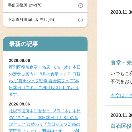
手稲区役所 食堂(70)
2020.11.3
下水道河川局庁舎 売店(34)
最新の記事
2026.08.06
食堂・売
厚別区役所食堂・売店 8/6（木）本日
いつもご
の定食ご案内♪ 8月の食堂フェア 日替
わり”貫田シェフ監修 夏野菜フェア”本
不便をお
日③日目です。ご利用お待ちしており
ます。
本文はこ
2026.08.06
札幌市役所本庁舎食堂 8/6（木）本日
2020.11.3
の定食ご紹介 本日③日目！ 8月の食
堂フェア 日替わり「貫田シェフ監修の
白石区役
夏野菜フェア！」開催中です。 ご利