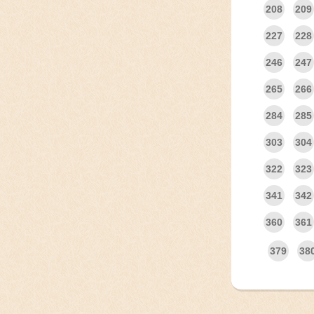
208
209
227
228
246
247
265
266
284
285
303
304
322
323
341
342
360
361
379
38