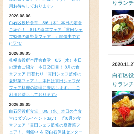
りランチ
用お待ちしております♪
2026.08.06
白石区役所食堂 8/6（木）本日の定食
ご紹介！ 8月の食堂フェア「貫田シェ
フ監修の夏野菜フェア！」開催中です
(^▽^)/
2026.08.05
札幌市役所本庁舎食堂 8/5（水）本日
2020.11.2
の定食ご紹介 本日②日目！ 8月の食
堂フェア 日替わり「貫田シェフ監修の
白石区役
夏野菜フェア！」本日は貫田シェフが
りランチ
フェア料理の調理に来店します。 ご
利用お待ちしております♪
2026.08.05
白石区役所食堂 8/5（水）本日の当食
堂はダブルイベントday！ ①8月の食
堂フェア「貫田シェフ監修の夏野菜フ
ェア！」開催中 ＆ ②白石保健センター