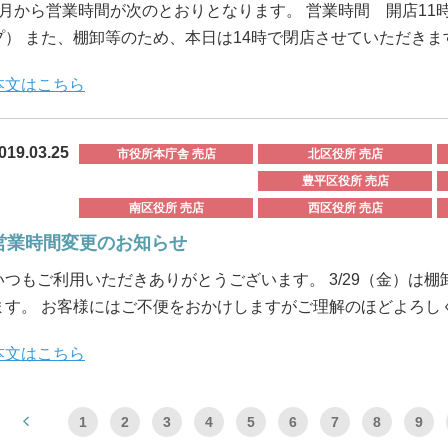
4月から営業時間が次のとおりとなります。 営業時間 開店11時
プ） また、棚卸等のため、本日は14時で閉店させていただきま
本文はこちら
019.03.25
市役所本庁舎 売店
北区役所 売店
豊平区役所 売店
南区役所 売店
西区役所 売店
営業時間変更のお知らせ
いつもご利用いただきありがとうございます。 3/29（金）は
ます。 お客様にはご不便をおかけしますがご理解のほどよろしくお
本文はこちら
1
2
3
4
5
6
7
8
9