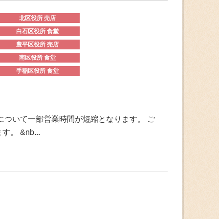
北区役所 売店
白石区役所 食堂
豊平区役所 売店
南区役所 食堂
手稲区役所 食堂
について一部営業時間が短縮となります。 ご
&nb...