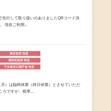
で先行して取り扱いのありましたQRコード決
現在ご利用...
東区役所 売店
清田区役所 売店
下水道河川局庁舎 売店
日（月）は臨時休業（終日休業）とさせていただ
ろですが、税率...