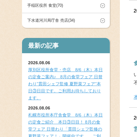
手稲区役所 食堂(70)
2
下水道河川局庁舎 売店(34)
最新の記事
2026.08.06
厚別区役所食堂・売店 8/6（木）本日
の定食ご案内♪ 8月の食堂フェア 日替
わり”貫田シェフ監修 夏野菜フェア”本
日③日目です。ご利用お待ちしており
ます。
2026.08.06
札幌市役所本庁舎食堂 8/6（木）本日
2
の定食ご紹介 本日③日目！ 8月の食
堂フェア 日替わり「貫田シェフ監修の
夏野菜フェア！」開催中です。 ご利