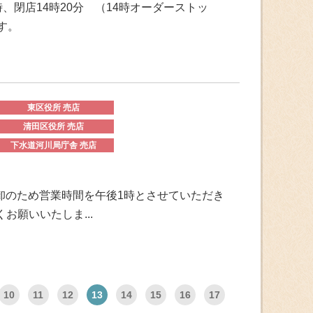
、閉店14時20分 （14時オーダーストッ
す。
東区役所 売店
清田区役所 売店
下水道河川局庁舎 売店
棚卸のため営業時間を午後1時とさせていただき
願いいたしま...
10
11
12
13
14
15
16
17