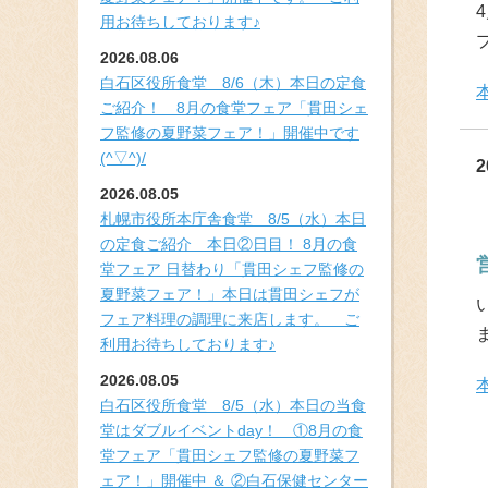
用お待ちしております♪
2026.08.06
白石区役所食堂 8/6（木）本日の定食
ご紹介！ 8月の食堂フェア「貫田シェ
フ監修の夏野菜フェア！」開催中です
(^▽^)/
2
2026.08.05
札幌市役所本庁舎食堂 8/5（水）本日
の定食ご紹介 本日②日目！ 8月の食
堂フェア 日替わり「貫田シェフ監修の
夏野菜フェア！」本日は貫田シェフが
フェア料理の調理に来店します。 ご
利用お待ちしております♪
2026.08.05
白石区役所食堂 8/5（水）本日の当食
堂はダブルイベントday！ ①8月の食
堂フェア「貫田シェフ監修の夏野菜フ
ェア！」開催中 ＆ ②白石保健センター