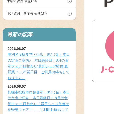
手稲区役所 食堂(70)
下水道河川局庁舎 売店(34)
最新の記事
2026.08.07
厚別区役所食堂・売店 8/7（金）本日
の定食ご案内♪ 本日最終日！8月の食
堂フェア 日替わり”貫田シェフ監修 夏
野菜フェア”④日目 ご利用お待ちして
おります。
2026.08.07
札幌市役所本庁舎食堂 8/7（金）本日
の定食ご紹介 本日最終日！ 8月の食
堂フェア 日替わり「貫田シェフ監修の
夏野菜フェア！」 ご利用お待ちして