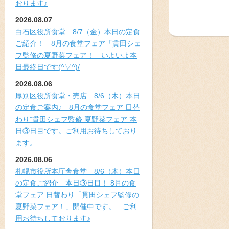
おります♪
2026.08.07
白石区役所食堂 8/7（金）本日の定食
ご紹介！ 8月の食堂フェア「貫田シェ
フ監修の夏野菜フェア！」いよいよ本
日最終日です(^▽^)/
2026.08.06
厚別区役所食堂・売店 8/6（木）本日
の定食ご案内♪ 8月の食堂フェア 日替
わり”貫田シェフ監修 夏野菜フェア”本
日③日目です。ご利用お待ちしており
ます。
2026.08.06
札幌市役所本庁舎食堂 8/6（木）本日
の定食ご紹介 本日③日目！ 8月の食
堂フェア 日替わり「貫田シェフ監修の
夏野菜フェア！」開催中です。 ご利
用お待ちしております♪