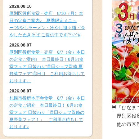
2026.08.10
厚別区役所食堂・売店 8/10（月）本
日の定食ご案内♪ 夏季限定メニュ
ー”冷やしラーメン・冷やし担々麺・冷
やしたぬきそば”ご提供中です(^▽^)/
2026.08.07
厚別区役所食堂・売店 8/7（金）本日
の定食ご案内♪ 本日最終日！8月の食
堂フェア 日替わり”貫田シェフ監修 夏
野菜フェア”④日目 ご利用お待ちして
おります。
2026.08.07
札幌市役所本庁舎食堂 8/7（金）本日
の定食ご紹介 本日最終日！ 8月の食
🌟「ひな
堂フェア 日替わり「貫田シェフ監修の
厚別区役所
夏野菜フェア！」 ご利用お待ちして
他の市区庁
おります♪