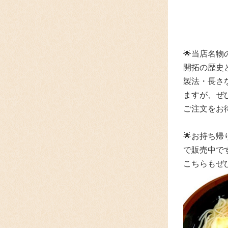
🌟
当店名物
開拓の歴史
製法・長さ
ますが、
ぜ
ご注文をお
🌟
お持ち帰
で
販売中で
こちらもぜ