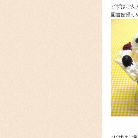
ピザはご友
図書館帰り
↑ピザはご