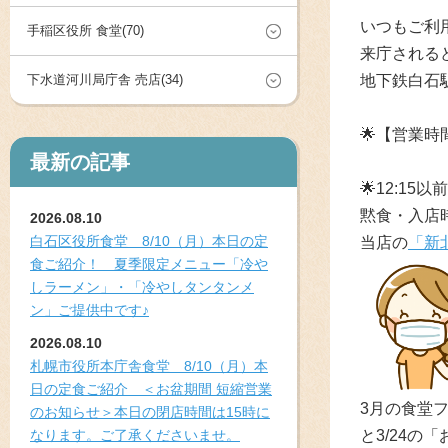
いつもご利
手稲区役所 食堂(70)
来庁される
下水道河川局庁舎 売店(34)
地下鉄白石
🌟
【営業時間
最新の記事
🌟
12:15
黙食・入店
2026.08.10
白石区役所食堂 8/10（月）本日の定
当店の
「新
食ご紹介！ 夏季限定メニュー「冷や
しラーメン」・「冷やしタンタンメ
ン」ご提供中です♪
2026.08.10
札幌市役所本庁舎食堂 8/10（月）本
日の定食ご紹介 ＜お盆期間 短縮営業
3月の食堂
のお知らせ＞本日の閉店時間は15時に
なります。ご了承くださいませ。
と3/24の
「