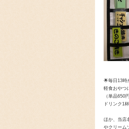
🌟
毎日13
軽食おやつ
（単品65
ドリンク1
ほか、当店
やクリーム