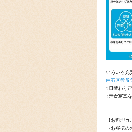
いろいろ充
白石区役所
※日替わり
※定食写真
【お料理カ
→お客様の