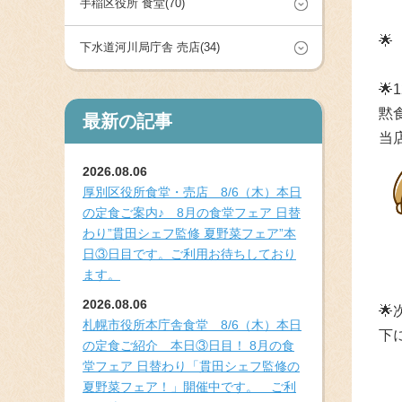
手稲区役所 食堂(70)
🌟
下水道河川局庁舎 売店(34)
🌟
黙
最新の記事
当
2026.08.06
厚別区役所食堂・売店 8/6（木）本日
の定食ご案内♪ 8月の食堂フェア 日替
わり”貫田シェフ監修 夏野菜フェア”本
日③日目です。ご利用お待ちしており
ます。
2026.08.06
🌟
札幌市役所本庁舎食堂 8/6（木）本日
下
の定食ご紹介 本日③日目！ 8月の食
堂フェア 日替わり「貫田シェフ監修の
夏野菜フェア！」開催中です。 ご利