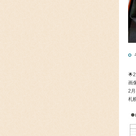
🌟
画
2
札