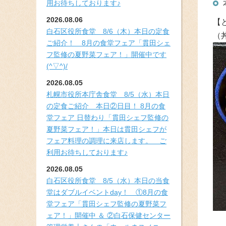
用お待ちしております♪
2026.08.06
【
白石区役所食堂 8/6（木）本日の定食
（
ご紹介！ 8月の食堂フェア「貫田シェ
フ監修の夏野菜フェア！」開催中です
(^▽^)/
2026.08.05
札幌市役所本庁舎食堂 8/5（水）本日
の定食ご紹介 本日②日目！ 8月の食
堂フェア 日替わり「貫田シェフ監修の
夏野菜フェア！」本日は貫田シェフが
フェア料理の調理に来店します。 ご
利用お待ちしております♪
2026.08.05
白石区役所食堂 8/5（水）本日の当食
堂はダブルイベントday！ ①8月の食
堂フェア「貫田シェフ監修の夏野菜フ
ェア！」開催中 ＆ ②白石保健センター