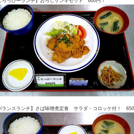
しろっぴーランチ】おろしザンギセット 600円！
バランスランチ】さば味噌煮定食 サラダ・コロッケ付！ 65