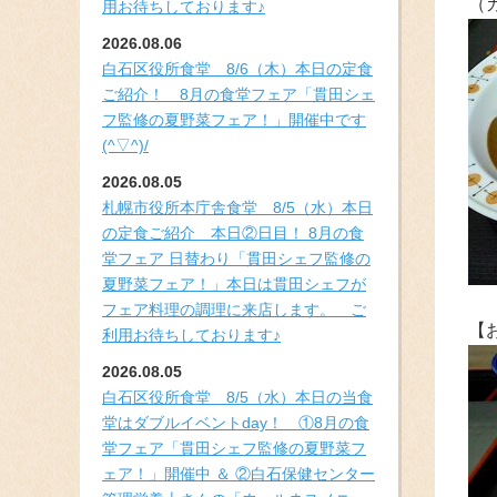
（
用お待ちしております♪
2026.08.06
白石区役所食堂 8/6（木）本日の定食
ご紹介！ 8月の食堂フェア「貫田シェ
フ監修の夏野菜フェア！」開催中です
(^▽^)/
2026.08.05
札幌市役所本庁舎食堂 8/5（水）本日
の定食ご紹介 本日②日目！ 8月の食
堂フェア 日替わり「貫田シェフ監修の
夏野菜フェア！」本日は貫田シェフが
フェア料理の調理に来店します。 ご
【
利用お待ちしております♪
2026.08.05
白石区役所食堂 8/5（水）本日の当食
堂はダブルイベントday！ ①8月の食
堂フェア「貫田シェフ監修の夏野菜フ
ェア！」開催中 ＆ ②白石保健センター