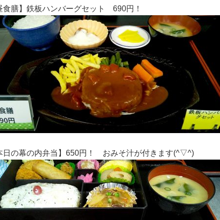
昼食膳】鉄板ハンバーグセット 690円！
本日の幕の内弁当】650円！ おみそ汁が付きます(^▽^)