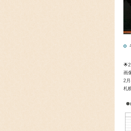
🌟
画
2
札