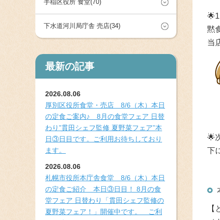
手稲区役所 食堂(70)
🌟
下水道河川局庁舎 売店(34)
黙
当
最新の記事
2026.08.06
厚別区役所食堂・売店 8/6（木）本日
の定食ご案内♪ 8月の食堂フェア 日替
わり”貫田シェフ監修 夏野菜フェア”本
🌟
日③日目です。ご利用お待ちしており
ます。
下
2026.08.06
札幌市役所本庁舎食堂 8/6（木）本日
の定食ご紹介 本日③日目！ 8月の食
堂フェア 日替わり「貫田シェフ監修の
【
夏野菜フェア！」開催中です。 ご利