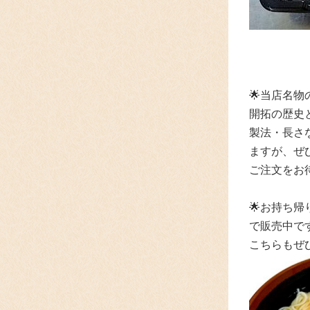
🌟
当店名物
開拓の歴史
製法・長さ
ますが、
ぜ
ご注文をお
🌟
お持ち帰
で
販売中で
こちらもぜ