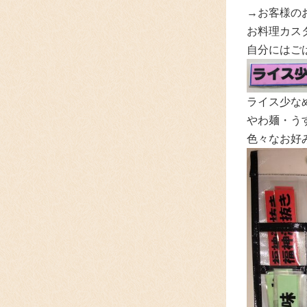
→お客様の
お料理カスタ
自分にはご
ライス少な
やわ麺・うす
色々なお好