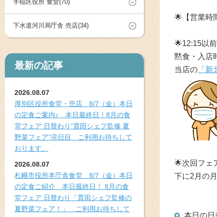
手稲区役所 食堂(70)
🌟
【営業時間
下水道河川局庁舎 売店(34)
🌟
12:15
黙食・入店
最新の記事
当店の
「新
2026.08.07
厚別区役所食堂・売店 8/7（金）本日
の定食ご案内♪ 本日最終日！8月の食
堂フェア 日替わり”貫田シェフ監修 夏
野菜フェア”④日目 ご利用お待ちして
おります。
🌟
次回フェ
2026.08.07
札幌市役所本庁舎食堂 8/7（金）本日
下に2月の
の定食ご紹介 本日最終日！ 8月の食
堂フェア 日替わり「貫田シェフ監修の
夏野菜フェア！」 ご利用お待ちして
本日の日