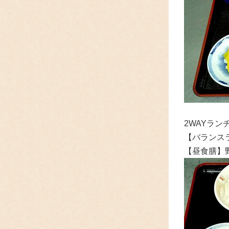
2WAYラ
【バランス
【昼食膳】