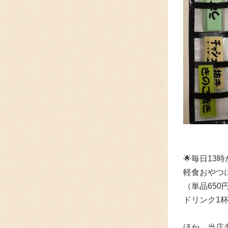
🌟
毎日13
軽食おやつ
（単品65
ドリンク1
ほか、当店