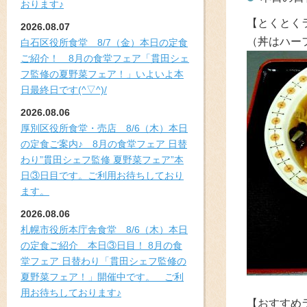
おります♪
【とくとく
2026.08.07
（丼はハー
白石区役所食堂 8/7（金）本日の定食
ご紹介！ 8月の食堂フェア「貫田シェ
フ監修の夏野菜フェア！」いよいよ本
日最終日です(^▽^)/
2026.08.06
厚別区役所食堂・売店 8/6（木）本日
の定食ご案内♪ 8月の食堂フェア 日替
わり”貫田シェフ監修 夏野菜フェア”本
日③日目です。ご利用お待ちしており
ます。
2026.08.06
札幌市役所本庁舎食堂 8/6（木）本日
の定食ご紹介 本日③日目！ 8月の食
堂フェア 日替わり「貫田シェフ監修の
夏野菜フェア！」開催中です。 ご利
用お待ちしております♪
【おすすめ