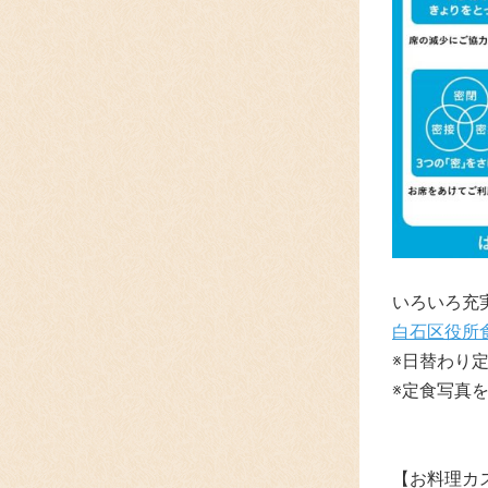
いろいろ充
白石区役所
※日替わり
※定食写真
【お料理カ