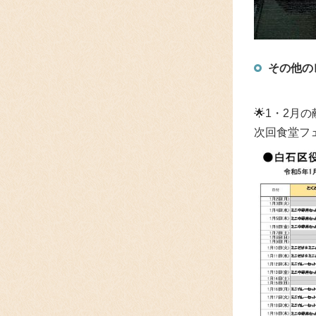
その他の
🌟
1・2月
次回食堂フ