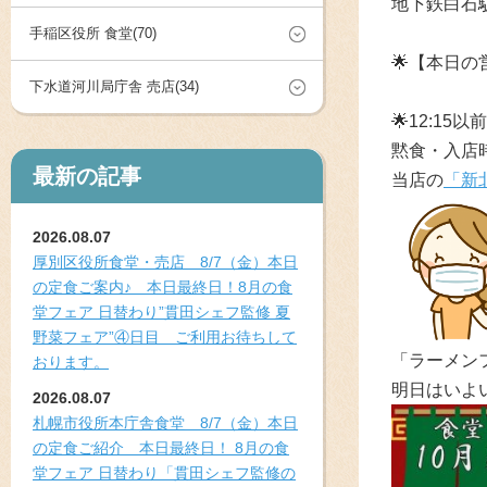
地下鉄白石
手稲区役所 食堂(70)
🌟
【本日の営
下水道河川局庁舎 売店(34)
🌟
12:15
黙食・入店
最新の記事
当店の
「新
2026.08.07
厚別区役所食堂・売店 8/7（金）本日
の定食ご案内♪ 本日最終日！8月の食
堂フェア 日替わり”貫田シェフ監修 夏
野菜フェア”④日目 ご利用お待ちして
「ラーメン
おります。
明日はいよ
2026.08.07
札幌市役所本庁舎食堂 8/7（金）本日
の定食ご紹介 本日最終日！ 8月の食
堂フェア 日替わり「貫田シェフ監修の