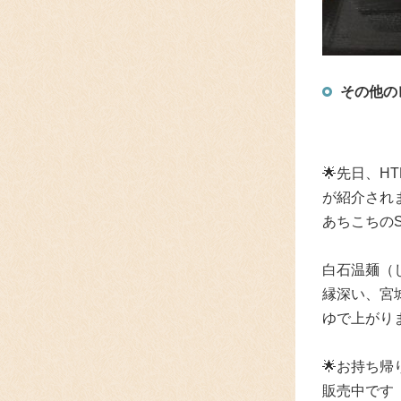
その他の
🌟
先日、H
が紹介されま
あちこちの
白石温麺（
縁深い、宮
ゆで上がり
🌟
お持ち帰
販売中です