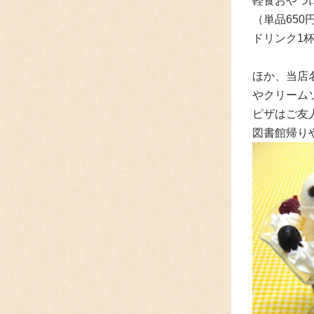
軽食おやつ
（単品65
ドリンク1
ほか、当店
やクリーム
ピザはご友
図書館帰り