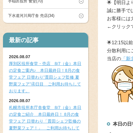
手稲区役所 食堂(70)
🌟
【明日よ
誠に勝手で
下水道河川局庁舎 売店(34)
お客様には
←クリック
最新の記事
🌟12:1
分散利用にご
2026.08.07
当店の
「新
厚別区役所食堂・売店 8/7（金）本日
の定食ご案内♪ 本日最終日！8月の食
堂フェア 日替わり”貫田シェフ監修 夏
野菜フェア”④日目 ご利用お待ちして
おります。
2026.08.07
札幌市役所本庁舎食堂 8/7（金）本日
の定食ご紹介 本日最終日！ 8月の食
堂フェア 日替わり「貫田シェフ監修の
本日の日
夏野菜フェア！」 ご利用お待ちして