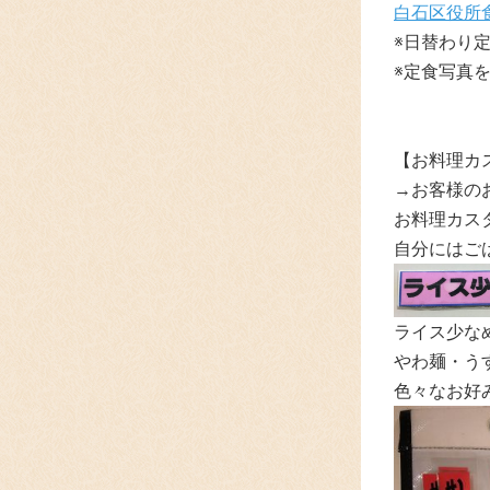
白石区役所
※日替わり
※定食写真
【お料理カ
→お客様の
お料理カスタ
自分にはご
ライス少な
やわ麺・うす
色々なお好