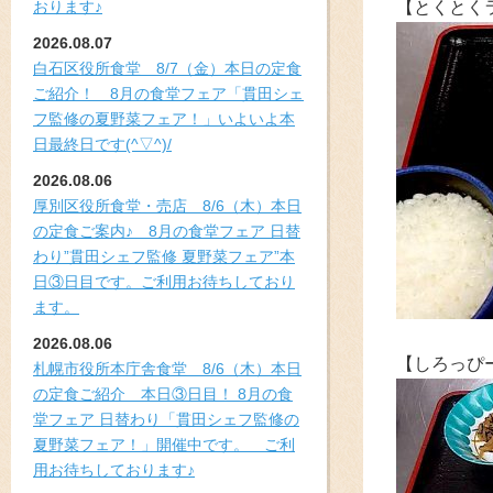
おります♪
【とくとく
2026.08.07
白石区役所食堂 8/7（金）本日の定食
ご紹介！ 8月の食堂フェア「貫田シェ
フ監修の夏野菜フェア！」いよいよ本
日最終日です(^▽^)/
2026.08.06
厚別区役所食堂・売店 8/6（木）本日
の定食ご案内♪ 8月の食堂フェア 日替
わり”貫田シェフ監修 夏野菜フェア”本
日③日目です。ご利用お待ちしており
ます。
2026.08.06
【しろっぴ
札幌市役所本庁舎食堂 8/6（木）本日
の定食ご紹介 本日③日目！ 8月の食
堂フェア 日替わり「貫田シェフ監修の
夏野菜フェア！」開催中です。 ご利
用お待ちしております♪