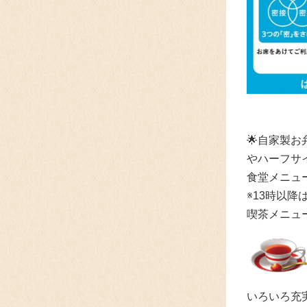
🌟自家製
やハーフサ
食堂メニュ
※13時以降
喫茶メニュ
いろいろ充