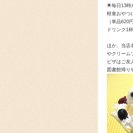
🌟
毎日13
軽食おやつ
（単品62
ドリンク1
ほか、当店
やクリーム
ピザはご友
図書館帰り