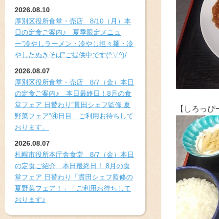
2026.08.10
厚別区役所食堂・売店 8/10（月）本
日の定食ご案内♪ 夏季限定メニュ
ー”冷やしラーメン・冷やし担々麺・冷
やしたぬきそば”ご提供中です(^▽^)/
2026.08.07
厚別区役所食堂・売店 8/7（金）本日
の定食ご案内♪ 本日最終日！8月の食
堂フェア 日替わり”貫田シェフ監修 夏
【しろっぴ
野菜フェア”④日目 ご利用お待ちして
おります。
2026.08.07
札幌市役所本庁舎食堂 8/7（金）本日
の定食ご紹介 本日最終日！ 8月の食
堂フェア 日替わり「貫田シェフ監修の
夏野菜フェア！」 ご利用お待ちして
おります♪