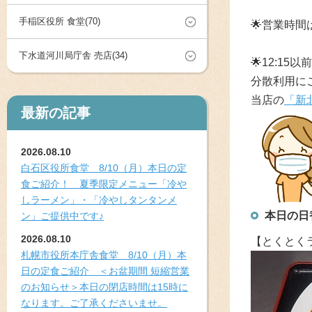
手稲区役所 食堂(70)
🌟
営業時間は
下水道河川局庁舎 売店(34)
🌟12:1
分散利用にご
当店の
「新
最新の記事
2026.08.10
白石区役所食堂 8/10（月）本日の定
食ご紹介！ 夏季限定メニュー「冷や
しラーメン」・「冷やしタンタンメ
本日の日
ン」ご提供中です♪
2026.08.10
【とくとく
札幌市役所本庁舎食堂 8/10（月）本
日の定食ご紹介 ＜お盆期間 短縮営業
のお知らせ＞本日の閉店時間は15時に
なります。ご了承くださいませ。