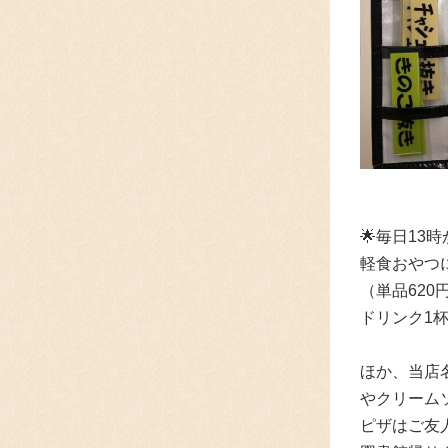
🌟
毎日13
軽食おやつ
（単品62
ドリンク1
ほか、当店
やクリーム
ピザはご友