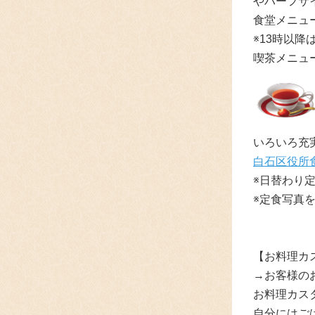
やハーフサ
食堂メニュ
※13時以降
喫茶メニュ
いろいろ充
白石区役所
※日替わり
※定食写真
【お料理カ
→お客様の
お料理カスタ
自分にはご