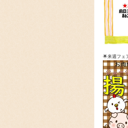
🌟来週フェ