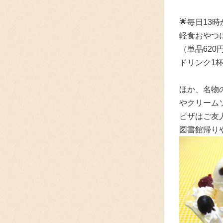
🌟毎日13
軽食おやつ
（単品62
ドリンク1
ほか、名物
やクリーム
ピザはご友
図書館帰り