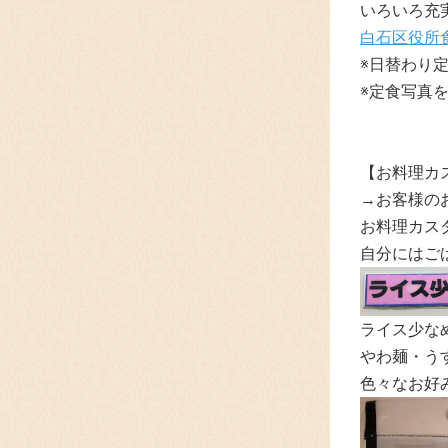
いろいろ充
白石区役所
※日替わり
※定食写真
【お料理カ
→お客様の
お料理カスタ
自分にはご
ライス少な
やわ麺・うす
色々なお好