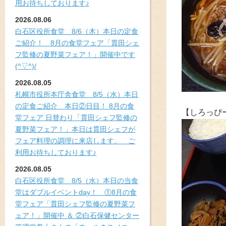
用お待ちしております♪
2026.08.06
白石区役所食堂 8/6（木）本日の定食
ご紹介！ 8月の食堂フェア「貫田シェ
フ監修の夏野菜フェア！」開催中です
(^▽^)/
2026.08.05
札幌市役所本庁舎食堂 8/5（水）本日
の定食ご紹介 本日②日目！ 8月の食
【しろっぴ
堂フェア 日替わり「貫田シェフ監修の
夏野菜フェア！」本日は貫田シェフが
フェア料理の調理に来店します。 ご
利用お待ちしております♪
2026.08.05
白石区役所食堂 8/5（水）本日の当食
堂はダブルイベントday！ ①8月の食
堂フェア「貫田シェフ監修の夏野菜フ
ェア！」開催中 ＆ ②白石保健センター