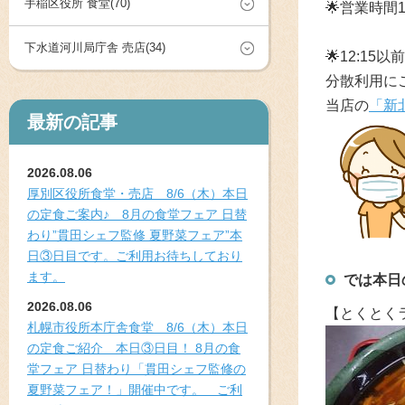
手稲区役所 食堂(70)
🌟
営業時間11
下水道河川局庁舎 売店(34)
🌟12:1
分散利用にご
当店の
「新
最新の記事
2026.08.06
厚別区役所食堂・売店 8/6（木）本日
の定食ご案内♪ 8月の食堂フェア 日替
わり”貫田シェフ監修 夏野菜フェア”本
日③日目です。ご利用お待ちしており
ます。
では本日
2026.08.06
【とくとく
札幌市役所本庁舎食堂 8/6（木）本日
の定食ご紹介 本日③日目！ 8月の食
堂フェア 日替わり「貫田シェフ監修の
夏野菜フェア！」開催中です。 ご利