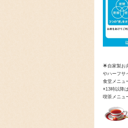
🌟自家製
やハーフサ
食堂メニュ
※13時以降
喫茶メニュ