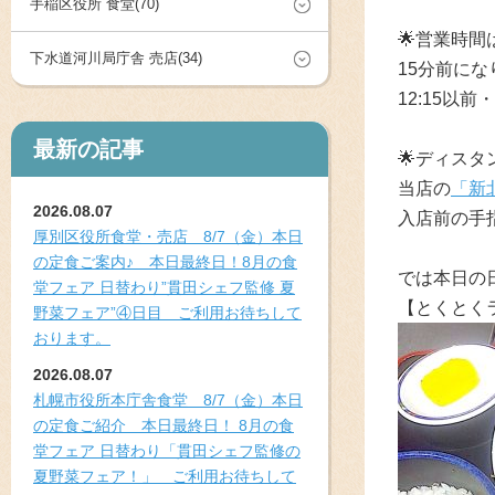
手稲区役所 食堂(70)
🌟営業時間
下水道河川局庁舎 売店(34)
15分前にな
12:15以
最新の記事
🌟ディス
当店の
「新
2026.08.07
入店前の手
厚別区役所食堂・売店 8/7（金）本日
の定食ご案内♪ 本日最終日！8月の食
では本日の
堂フェア 日替わり”貫田シェフ監修 夏
【とくとく
野菜フェア”④日目 ご利用お待ちして
おります。
2026.08.07
札幌市役所本庁舎食堂 8/7（金）本日
の定食ご紹介 本日最終日！ 8月の食
堂フェア 日替わり「貫田シェフ監修の
夏野菜フェア！」 ご利用お待ちして