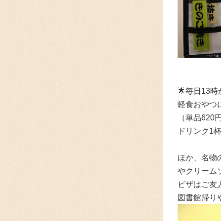
🌟毎日13
軽食おやつ
（単品62
ドリンク1
ほか、名物
やクリーム
ピザはご友
図書館帰り