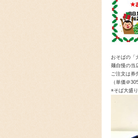
おそばの「大
麺自慢の当
ご注文は券
（単価＠3
※そば大盛