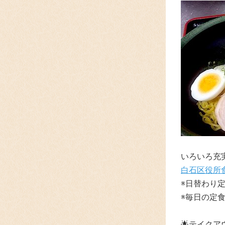
いろいろ充
白石区役所
※日替わり
※毎日の定
🌟テイク