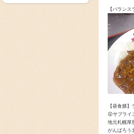
【バランス
【昼食膳】
😲サプライ
地元札幌厚
がんばろう