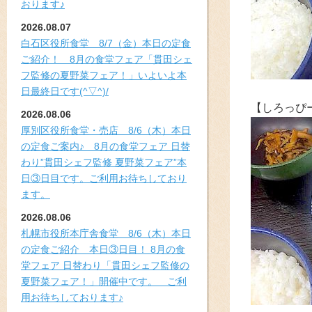
おります♪
2026.08.07
白石区役所食堂 8/7（金）本日の定食
ご紹介！ 8月の食堂フェア「貫田シェ
フ監修の夏野菜フェア！」いよいよ本
日最終日です(^▽^)/
【しろっぴ
2026.08.06
厚別区役所食堂・売店 8/6（木）本日
の定食ご案内♪ 8月の食堂フェア 日替
わり”貫田シェフ監修 夏野菜フェア”本
日③日目です。ご利用お待ちしており
ます。
2026.08.06
札幌市役所本庁舎食堂 8/6（木）本日
の定食ご紹介 本日③日目！ 8月の食
堂フェア 日替わり「貫田シェフ監修の
夏野菜フェア！」開催中です。 ご利
用お待ちしております♪