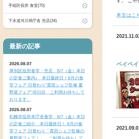
す。 ご
手稲区役所 食堂(70)
本文はこ
下水道河川局庁舎 売店(34)
2021.11.0
最新の記事
2026.08.07
ペイペイ
厚別区役所食堂・売店 8/7（金）本日
の定食ご案内♪ 本日最終日！8月の食
堂フェア 日替わり”貫田シェフ監修 夏
野菜フェア”④日目 ご利用お待ちして
おります。
2026.08.07
札幌市役所本庁舎食堂 8/7（金）本日
の定食ご紹介 本日最終日！ 8月の食
2021.09.0
堂フェア 日替わり「貫田シェフ監修の
夏野菜フェア！」 ご利用お待ちして