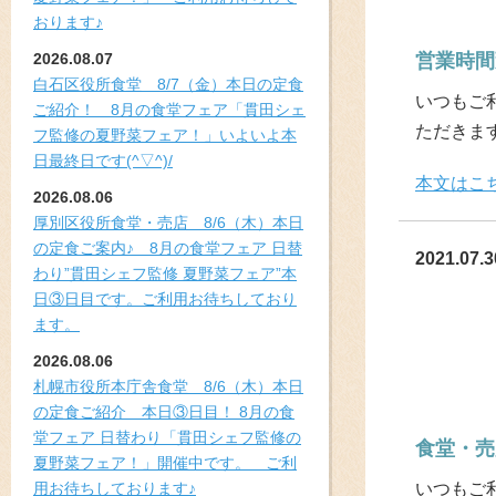
おります♪
2026.08.07
営業時間
白石区役所食堂 8/7（金）本日の定食
いつもご
ご紹介！ 8月の食堂フェア「貫田シェ
ただきま
フ監修の夏野菜フェア！」いよいよ本
日最終日です(^▽^)/
本文はこ
2026.08.06
厚別区役所食堂・売店 8/6（木）本日
の定食ご案内♪ 8月の食堂フェア 日替
2021.07.3
わり”貫田シェフ監修 夏野菜フェア”本
日③日目です。ご利用お待ちしており
ます。
2026.08.06
札幌市役所本庁舎食堂 8/6（木）本日
の定食ご紹介 本日③日目！ 8月の食
堂フェア 日替わり「貫田シェフ監修の
食堂・売
夏野菜フェア！」開催中です。 ご利
用お待ちしております♪
いつもご