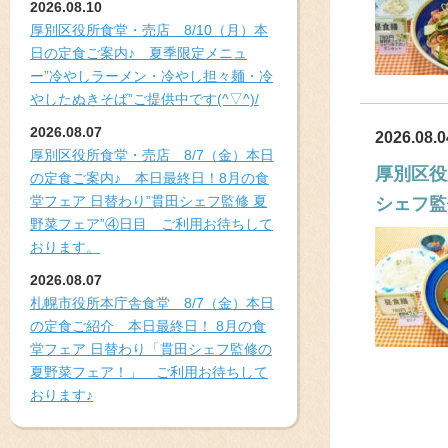
2026.08.10
厚別区役所食堂・売店 8/10（月）本
日の定食ご案内♪ 夏季限定メニュ
ー”冷やしラーメン・冷やし担々麺・冷
やしたぬきそば”ご提供中です(^▽^)/
2026.08.07
2026.08.0
厚別区役所食堂・売店 8/7（金）本日
厚別区役
の定食ご案内♪ 本日最終日！8月の食
堂フェア 日替わり”貫田シェフ監修 夏
シェフ監
野菜フェア”④日目 ご利用お待ちして
おります。
2026.08.07
札幌市役所本庁舎食堂 8/7（金）本日
の定食ご紹介 本日最終日！ 8月の食
堂フェア 日替わり「貫田シェフ監修の
夏野菜フェア！」 ご利用お待ちして
おります♪