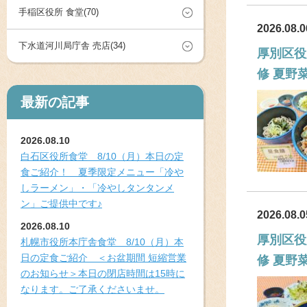
手稲区役所 食堂(70)
2026.08.0
下水道河川局庁舎 売店(34)
厚別区役
修 夏野
最新の記事
2026.08.10
白石区役所食堂 8/10（月）本日の定
食ご紹介！ 夏季限定メニュー「冷や
しラーメン」・「冷やしタンタンメ
ン」ご提供中です♪
2026.08.0
2026.08.10
厚別区役
札幌市役所本庁舎食堂 8/10（月）本
日の定食ご紹介 ＜お盆期間 短縮営業
修 夏野
のお知らせ＞本日の閉店時間は15時に
なります。ご了承くださいませ。