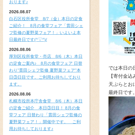
おります♪
2026.08.07
白石区役所食堂 8/7（金）本日の定食
ご紹介！ 8月の食堂フェア「貫田シェ
フ監修の夏野菜フェア！」いよいよ本
日最終日です(^▽^)/
2026.08.06
厚別区役所食堂・売店 8/6（木）本日
の定食ご案内♪ 8月の食堂フェア 日替
では本日の日
わり”貫田シェフ監修 夏野菜フェア”本
【
寄付金込
日③日目です。ご利用お待ちしており
ます。
天ぷらとお
最終日です
2026.08.06
札幌市役所本庁舎食堂 8/6（木）本日
の定食ご紹介 本日③日目！ 8月の食
堂フェア 日替わり「貫田シェフ監修の
夏野菜フェア！」開催中です。 ご利
用お待ちしております♪