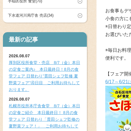
手稲区役所 食堂(70)
お食事もデ
下水道河川局庁舎 売店(34)
小食の方に
※日替わり
お選びいた
最新の記事
※毎日お料
2026.08.07
便利です。
厚別区役所食堂・売店 8/7（金）本日
の定食ご案内♪ 本日最終日！8月の食
【フェア開
堂フェア 日替わり”貫田シェフ監修 夏
6/17～6
野菜フェア”④日目 ご利用お待ちして
おります。
2026.08.07
札幌市役所本庁舎食堂 8/7（金）本日
の定食ご紹介 本日最終日！ 8月の食
堂フェア 日替わり「貫田シェフ監修の
夏野菜フェア！」 ご利用お待ちして