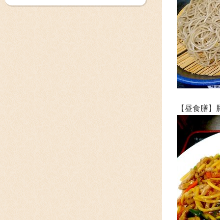
【昼食膳】