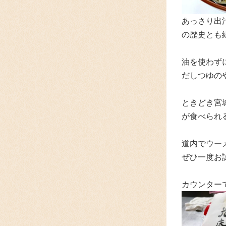
あっさり出
の歴史とも
油を使わず
だしつゆの
ときどき宮
が食べられ
道内でウー
ぜひ一度お
カウンター