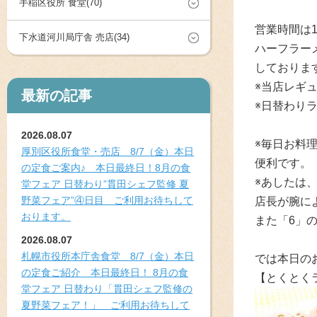
手稲区役所 食堂(70)
営業時間は1
下水道河川局庁舎 売店(34)
ハーフラー
しておりま
※当店レギ
最新の記事
※日替わり
2026.08.07
※毎日お料
厚別区役所食堂・売店 8/7（金）本日
便利です。
の定食ご案内♪ 本日最終日！8月の食
※あしたは
堂フェア 日替わり”貫田シェフ監修 夏
野菜フェア”④日目 ご利用お待ちして
店長が腕に
おります。
また「6」
2026.08.07
札幌市役所本庁舎食堂 8/7（金）本日
では本日の
の定食ご紹介 本日最終日！ 8月の食
【とくとく
堂フェア 日替わり「貫田シェフ監修の
夏野菜フェア！」 ご利用お待ちして