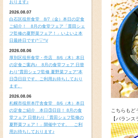
おります♪
2026.08.07
白石区役所食堂 8/7（金）本日の定食
ご紹介！ 8月の食堂フェア「貫田シェ
フ監修の夏野菜フェア！」いよいよ本
日最終日です(^▽^)/
2026.08.06
厚別区役所食堂・売店 8/6（木）本日
の定食ご案内♪ 8月の食堂フェア 日替
わり”貫田シェフ監修 夏野菜フェア”本
日③日目です。ご利用お待ちしており
ます。
2026.08.06
札幌市役所本庁舎食堂 8/6（木）本日
の定食ご紹介 本日③日目！ 8月の食
こちらもどう
堂フェア 日替わり「貫田シェフ監修の
【バランス
夏野菜フェア！」開催中です。 ご利
用お待ちしております♪