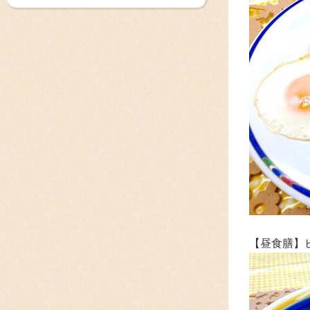
【昼食膳】