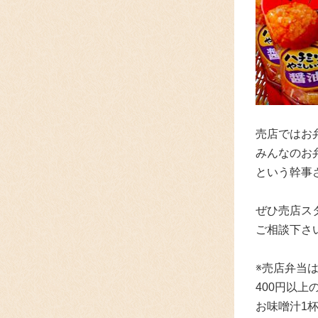
売店ではお
みんなのお
という幹事
ぜひ売店ス
ご相談下さ
※売店弁当は
400円以
お味噌汁1