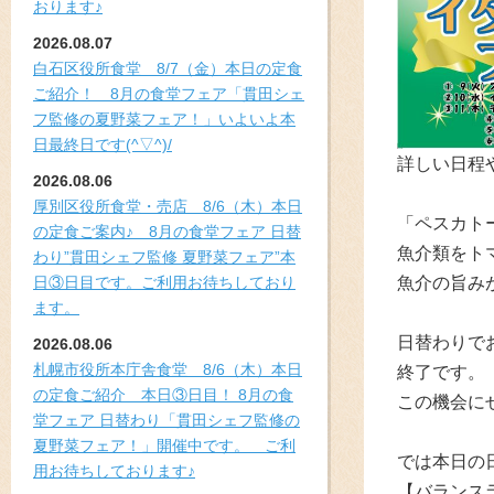
おります♪
2026.08.07
白石区役所食堂 8/7（金）本日の定食
ご紹介！ 8月の食堂フェア「貫田シェ
フ監修の夏野菜フェア！」いよいよ本
日最終日です(^▽^)/
詳しい日程
2026.08.06
厚別区役所食堂・売店 8/6（木）本日
「ペスカトー
の定食ご案内♪ 8月の食堂フェア 日替
魚介類をト
わり”貫田シェフ監修 夏野菜フェア”本
日③日目です。ご利用お待ちしており
魚介の旨み
ます。
日替わりで
2026.08.06
札幌市役所本庁舎食堂 8/6（木）本日
終了です。
の定食ご紹介 本日③日目！ 8月の食
この機会に
堂フェア 日替わり「貫田シェフ監修の
夏野菜フェア！」開催中です。 ご利
では本日の日
用お待ちしております♪
【バランス