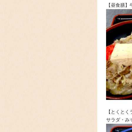
【昼食膳
】
【とくとく
サラダ・みそ