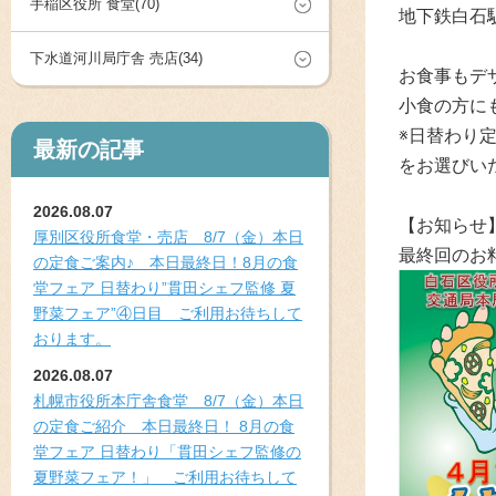
手稲区役所 食堂(70)
地下鉄白石
下水道河川局庁舎 売店(34)
お食事もデ
小食の方に
※日替わり
最新の記事
をお選びい
2026.08.07
【お知らせ
厚別区役所食堂・売店 8/7（金）本日
最終回のお
の定食ご案内♪ 本日最終日！8月の食
堂フェア 日替わり”貫田シェフ監修 夏
野菜フェア”④日目 ご利用お待ちして
おります。
2026.08.07
札幌市役所本庁舎食堂 8/7（金）本日
の定食ご紹介 本日最終日！ 8月の食
堂フェア 日替わり「貫田シェフ監修の
夏野菜フェア！」 ご利用お待ちして