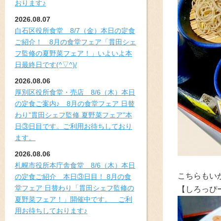
おります♪
2026.08.07
白石区役所食堂 8/7（金）本日の定食
ご紹介！ 8月の食堂フェア「貫田シェ
フ監修の夏野菜フェア！」いよいよ本
日最終日です(^▽^)/
2026.08.06
厚別区役所食堂・売店 8/6（木）本日
の定食ご案内♪ 8月の食堂フェア 日替
わり”貫田シェフ監修 夏野菜フェア”本
日③日目です。ご利用お待ちしており
ます。
2026.08.06
札幌市役所本庁舎食堂 8/6（木）本日
こちらもい
の定食ご紹介 本日③日目！ 8月の食
堂フェア 日替わり「貫田シェフ監修の
【しろっぴ
夏野菜フェア！」開催中です。 ご利
用お待ちしております♪