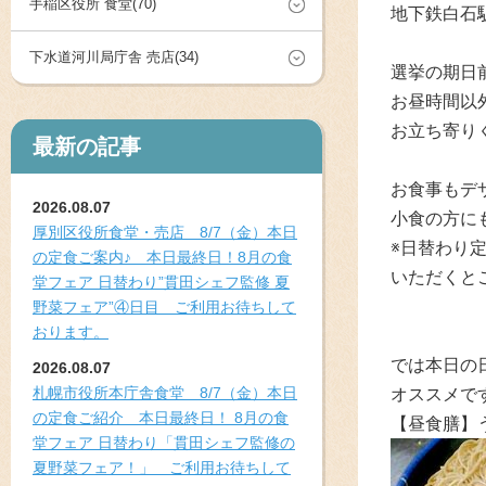
手稲区役所 食堂(70)
地下鉄白石
下水道河川局庁舎 売店(34)
選挙の期日
お昼時間以
お立ち寄り
最新の記事
お食事もデ
2026.08.07
小食の方に
厚別区役所食堂・売店 8/7（金）本日
※日替わり
の定食ご案内♪ 本日最終日！8月の食
いただくと
堂フェア 日替わり”貫田シェフ監修 夏
野菜フェア”④日目 ご利用お待ちして
おります。
では本日の日
2026.08.07
札幌市役所本庁舎食堂 8/7（金）本日
オススメで
の定食ご紹介 本日最終日！ 8月の食
【昼食膳】
堂フェア 日替わり「貫田シェフ監修の
夏野菜フェア！」 ご利用お待ちして