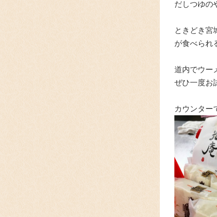
だしつゆの
ときどき宮
が食べられ
道内でウー
ぜひ一度お
カウンター