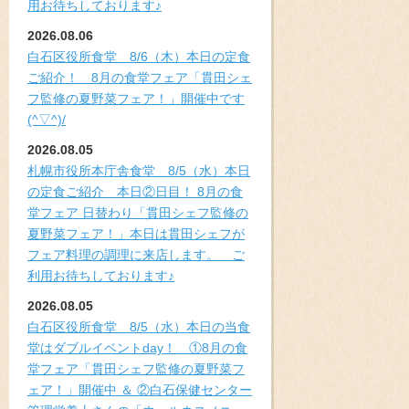
用お待ちしております♪
2026.08.06
白石区役所食堂 8/6（木）本日の定食
ご紹介！ 8月の食堂フェア「貫田シェ
フ監修の夏野菜フェア！」開催中です
(^▽^)/
2026.08.05
札幌市役所本庁舎食堂 8/5（水）本日
の定食ご紹介 本日②日目！ 8月の食
堂フェア 日替わり「貫田シェフ監修の
夏野菜フェア！」本日は貫田シェフが
フェア料理の調理に来店します。 ご
利用お待ちしております♪
2026.08.05
白石区役所食堂 8/5（水）本日の当食
堂はダブルイベントday！ ①8月の食
堂フェア「貫田シェフ監修の夏野菜フ
ェア！」開催中 ＆ ②白石保健センター