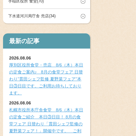
手稲区役所 食堂(70)
下水道河川局庁舎 売店(34)
最新の記事
2026.08.06
厚別区役所食堂・売店 8/6（木）本日
の定食ご案内♪ 8月の食堂フェア 日替
わり”貫田シェフ監修 夏野菜フェア”本
日③日目です。ご利用お待ちしており
ます。
2026.08.06
札幌市役所本庁舎食堂 8/6（木）本日
の定食ご紹介 本日③日目！ 8月の食
堂フェア 日替わり「貫田シェフ監修の
夏野菜フェア！」開催中です。 ご利