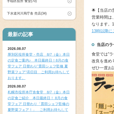
手稲区役所 食堂(70)
🌟
【当店の
下水道河川局庁舎 売店(34)
営業時間は
なります。
13時以降
最新の記事
当店のラー
2026.08.07
食堂では”
厚別区役所食堂・売店 8/7（金）本日
の定食ご案内♪ 本日最終日！8月の食
改良を進め
堂フェア 日替わり”貫田シェフ監修 夏
ぜひ一度お試
野菜フェア”④日目 ご利用お待ちして
おります。
2026.08.07
札幌市役所本庁舎食堂 8/7（金）本日
の定食ご紹介 本日最終日！ 8月の食
堂フェア 日替わり「貫田シェフ監修の
夏野菜フェア！」 ご利用お待ちして