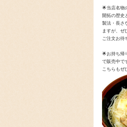
🌟
当店名物
開拓の歴史
製法・長さ
ますが、
ぜ
ご注文お待
🌟
お持ち帰
で
販売中で
こちらもぜ