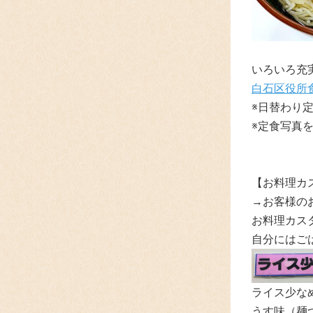
いろいろ充
白石区役所
※日替わり
※定食写真
【お料理カ
→お客様の
お料理カスタ
自分にはご
ライス少な
うす味（麺つ