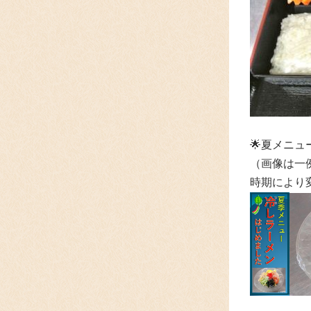
🌟
夏メニュ
（画像は一
時期により