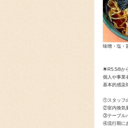
味噌・塩・
🌟
R5.
5/8
個人や事業
基本的感染
①スタッフ
②室内換気
③テーブル
④流行期に