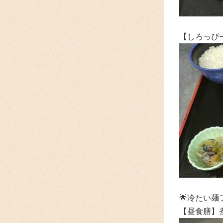
【しろっぴ
🌟冷たい麺
【昼食膳】