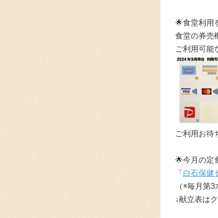
🌟食堂利
食堂の券売
ご利用可能
ご利用お待
🌟
今月の定
「
白石保健
（※毎月第3
↓献立表は