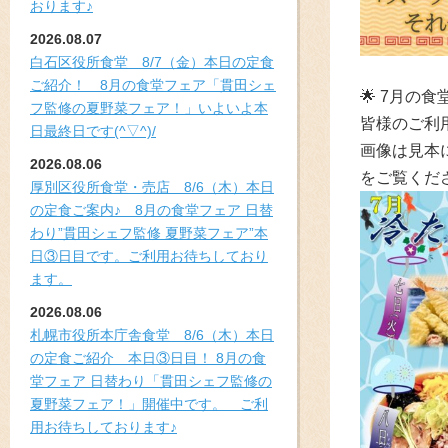
おります♪
2026.08.07
白石区役所食堂 8/7（金）本日の定食
ご紹介！ 8月の食堂フェア「貫田シェ
🌟 7月
フ監修の夏野菜フェア！」いよいよ本
皆様のご利用
日最終日です(^▽^)/
画像は見本
2026.08.06
をご覧くだ
厚別区役所食堂・売店 8/6（木）本日
の定食ご案内♪ 8月の食堂フェア 日替
わり”貫田シェフ監修 夏野菜フェア”本
日③日目です。ご利用お待ちしており
ます。
2026.08.06
札幌市役所本庁舎食堂 8/6（木）本日
の定食ご紹介 本日③日目！ 8月の食
堂フェア 日替わり「貫田シェフ監修の
夏野菜フェア！」開催中です。 ご利
用お待ちしております♪