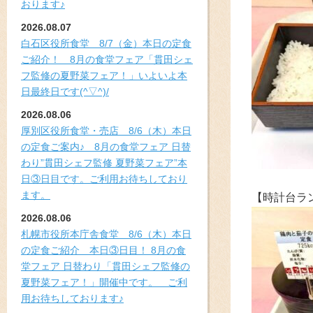
おります♪
2026.08.07
白石区役所食堂 8/7（金）本日の定食
ご紹介！ 8月の食堂フェア「貫田シェ
フ監修の夏野菜フェア！」いよいよ本
日最終日です(^▽^)/
2026.08.06
厚別区役所食堂・売店 8/6（木）本日
の定食ご案内♪ 8月の食堂フェア 日替
わり”貫田シェフ監修 夏野菜フェア”本
日③日目です。ご利用お待ちしており
ます。
【時計台ラ
2026.08.06
札幌市役所本庁舎食堂 8/6（木）本日
の定食ご紹介 本日③日目！ 8月の食
堂フェア 日替わり「貫田シェフ監修の
夏野菜フェア！」開催中です。 ご利
用お待ちしております♪