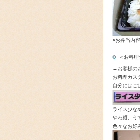
※お弁当内
＜お料理
→お客様の
お料理カスタ
自分にはご
ライス少な
やわ麺、うす
色々なお好