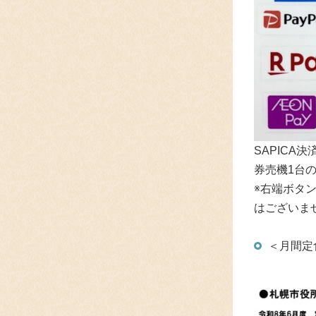
SAPICA
券売機1台
※右端ボタ
はございま
＜月間定