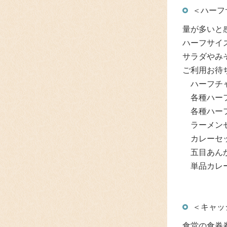
＜ハーフ
量が多いと
ハーフサイ
サラダやみ
ご利用お待
ハーフチャ
各種ハーフカ
各種ハーフラ
ラーメンセ
カレーセッ
五目あんか
単品カレーや
＜キャッ
食堂の食券