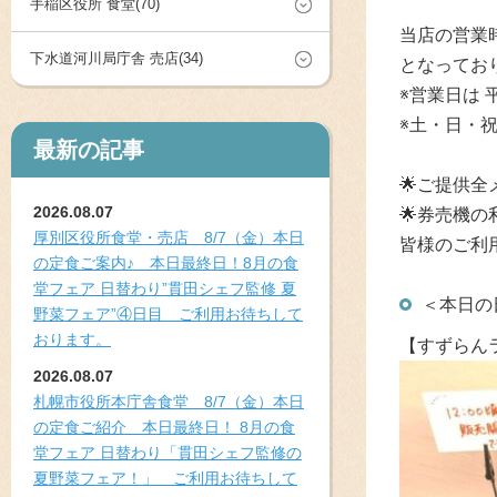
手稲区役所 食堂(70)
当店の営業時
下水道河川局庁舎 売店(34)
となってお
※営業日は
※土・日・
最新の記事
🌟ご提供全
2026.08.07
🌟券売機の
厚別区役所食堂・売店 8/7（金）本日
皆様のご利
の定食ご案内♪ 本日最終日！8月の食
堂フェア 日替わり”貫田シェフ監修 夏
＜本日の
野菜フェア”④日目 ご利用お待ちして
おります。
【すずらん
2026.08.07
札幌市役所本庁舎食堂 8/7（金）本日
の定食ご紹介 本日最終日！ 8月の食
堂フェア 日替わり「貫田シェフ監修の
夏野菜フェア！」 ご利用お待ちして