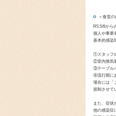
＜食堂の
R5.
5/8か
個人や事業
基本的感染
①スタッフ
②室内換気
③テーブル
④流行期に
場合には「
規制させて
また、症状
他の感染症