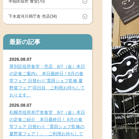
手稲区役所 食堂(70)
下水道河川局庁舎 売店(34)
最新の記事
2026.08.07
厚別区役所食堂・売店 8/7（金）本日
の定食ご案内♪ 本日最終日！8月の食
堂フェア 日替わり”貫田シェフ監修 夏
野菜フェア”④日目 ご利用お待ちして
おります。
2026.08.07
札幌市役所本庁舎食堂 8/7（金）本日
の定食ご紹介 本日最終日！ 8月の食
堂フェア 日替わり「貫田シェフ監修の
夏野菜フェア！」 ご利用お待ちして