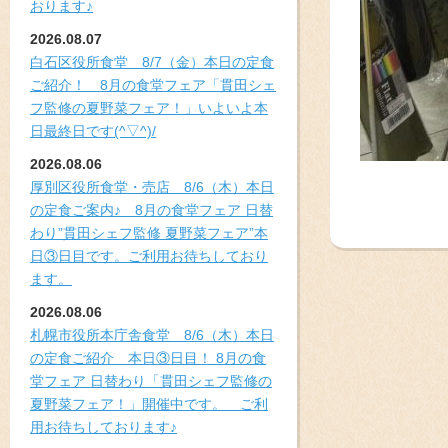
おります♪
2026.08.07
白石区役所食堂 8/7（金）本日の定食
ご紹介！ 8月の食堂フェア「貫田シェ
フ監修の夏野菜フェア！」いよいよ本
日最終日です(^▽^)/
2026.08.06
厚別区役所食堂・売店 8/6（木）本日
の定食ご案内♪ 8月の食堂フェア 日替
わり”貫田シェフ監修 夏野菜フェア”本
日③日目です。ご利用お待ちしており
ます。
2026.08.06
札幌市役所本庁舎食堂 8/6（木）本日
の定食ご紹介 本日③日目！ 8月の食
堂フェア 日替わり「貫田シェフ監修の
夏野菜フェア！」開催中です。 ご利
用お待ちしております♪