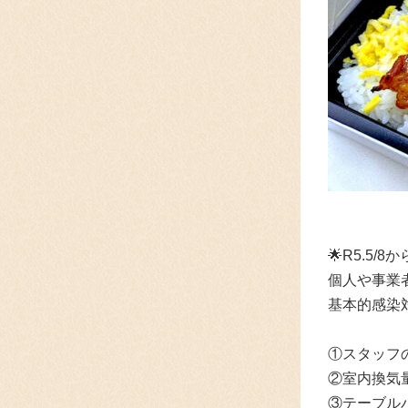
🌟R5.5
個人や事業
基本的感染
①スタッフ
②室内換気
③テーブル