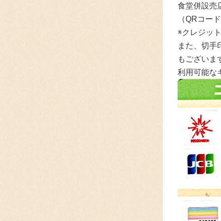
食堂併設売
（QRコー
※クレジッ
また、切手
もございま
利用可能な