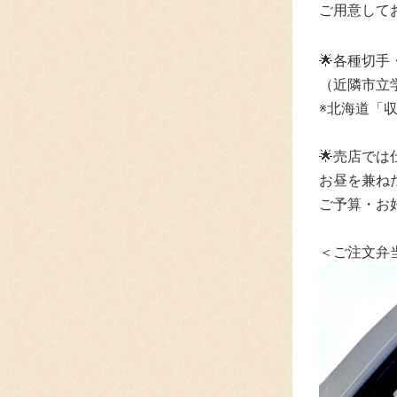
ご用意して
🌟各種切
（近隣市立
※北海道「
🌟
売店では
お昼を兼ね
ご予算・お
＜ご注文弁