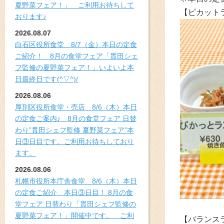
夏野菜フェア！」 ご利用お待ちして
【ピカット
おります♪
2026.08.07
白石区役所食堂 8/7（金）本日の定食
ご紹介！ 8月の食堂フェア「貫田シェ
フ監修の夏野菜フェア！」いよいよ本
日最終日です(^▽^)/
2026.08.06
厚別区役所食堂・売店 8/6（木）本日
の定食ご案内♪ 8月の食堂フェア 日替
わり”貫田シェフ監修 夏野菜フェア”本
日③日目です。ご利用お待ちしており
ます。
2026.08.06
札幌市役所本庁舎食堂 8/6（木）本日
の定食ご紹介 本日③日目！ 8月の食
堂フェア 日替わり「貫田シェフ監修の
夏野菜フェア！」開催中です。 ご利
【バランス