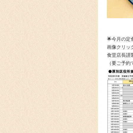
🌟
今月の定
画像クリッ
食堂店長謹
（要ご予約