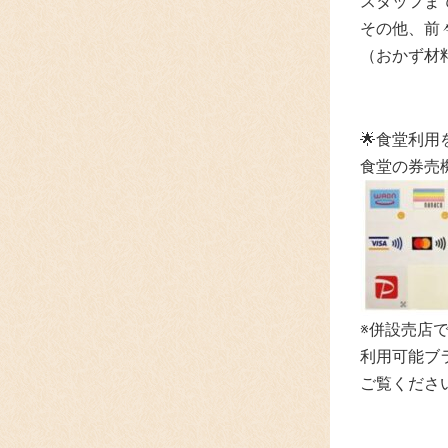
スタッフま
その他、前
（おかず材
🌟食堂利
食堂の券売
※併設売店で
利用可能ブ
ご覧くださ