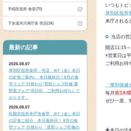
いつもトピ
手稲区役所 食堂(70)
厚別区役所
来庁される
下水道河川局庁舎 売店(34)
当店の営
最新の記事
開店11:15～
※営業日は
ご利用お待
2026.08.07
厚別区役所食堂・売店 8/7（金）本日
の定食ご案内♪ 本日最終日！8月の食
堂フェア 日替わり”貫田シェフ監修 夏
「厚別保健
野菜フェア”④日目 ご利用お待ちして
毎月
第3木
おります。
ぜひ一度、
2026.08.07
札幌市役所本庁舎食堂 8/7（金）本日
の定食ご紹介 本日最終日！ 8月の食
堂フェア 日替わり「貫田シェフ監修の
🌟本日の定