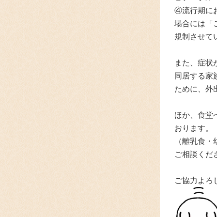
④流行期に
場合には「
規制させて
また、症状
同居する家
ために、外
ほか、食堂
おります。
（離乳食・
ご相談
くだ
ご協力よろ