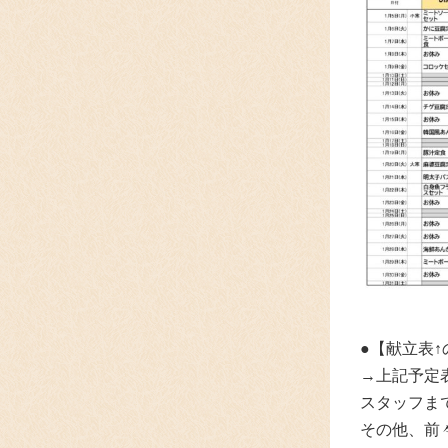
●【献立表
→上記予定表
スタッフま
その他、前