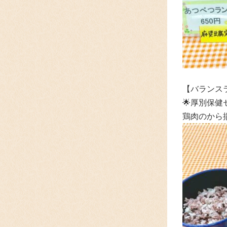
【バランスラ
🌟厚別保健
鶏肉のから