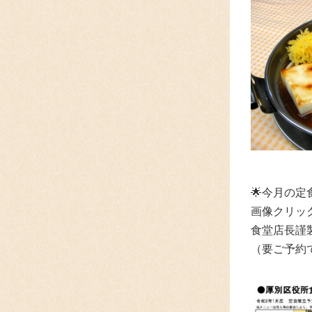
🌟
今月の定
画像クリッ
食堂店長謹
（要ご予約