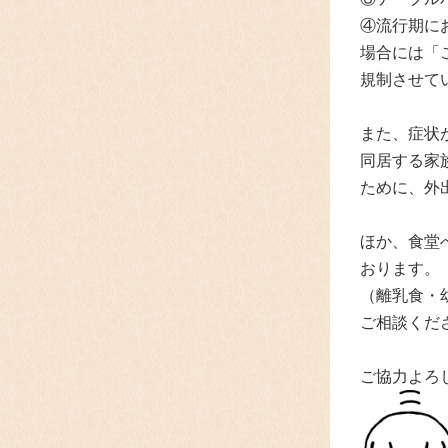
④流行期に
場合には「
規制させて
また、症状
同居する家
ために、外
ほか、食堂
おります。
（離乳食・
ご相談
くだ
ご協力よろ