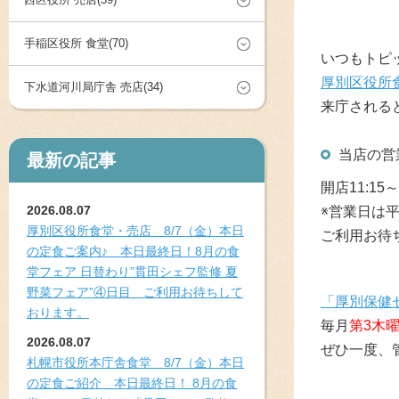
手稲区役所 食堂(70)
いつもトピ
厚別区役所
下水道河川局庁舎 売店(34)
来庁される
当店の営
最新の記事
開店11:15～
2026.08.07
※営業日は
厚別区役所食堂・売店 8/7（金）本日
ご利用お待
の定食ご案内♪ 本日最終日！8月の食
堂フェア 日替わり”貫田シェフ監修 夏
野菜フェア”④日目 ご利用お待ちして
「厚別保健
おります。
毎月
第3木
2026.08.07
ぜひ一度、
札幌市役所本庁舎食堂 8/7（金）本日
の定食ご紹介 本日最終日！ 8月の食