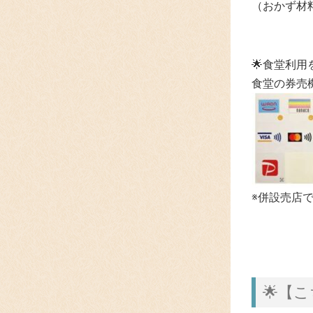
（おかず材
🌟食堂利
食堂の券売
※併設売店で
🌟【