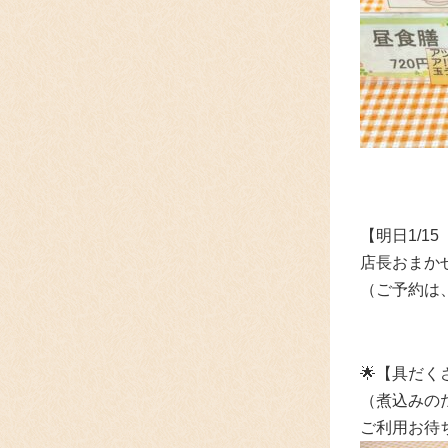
【明日1/1
店長おまかせ
（ご予約は、
🌟
【具だく
（煮込みの
ご利用お待ち