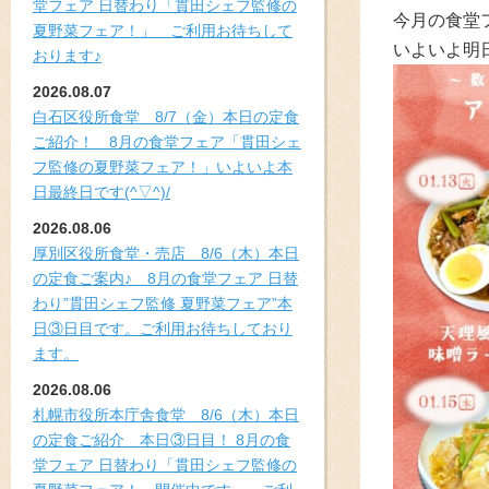
堂フェア 日替わり「貫田シェフ監修の
今月の食堂
夏野菜フェア！」 ご利用お待ちして
いよいよ明
おります♪
2026.08.07
白石区役所食堂 8/7（金）本日の定食
ご紹介！ 8月の食堂フェア「貫田シェ
フ監修の夏野菜フェア！」いよいよ本
日最終日です(^▽^)/
2026.08.06
厚別区役所食堂・売店 8/6（木）本日
の定食ご案内♪ 8月の食堂フェア 日替
わり”貫田シェフ監修 夏野菜フェア”本
日③日目です。ご利用お待ちしており
ます。
2026.08.06
札幌市役所本庁舎食堂 8/6（木）本日
の定食ご紹介 本日③日目！ 8月の食
堂フェア 日替わり「貫田シェフ監修の