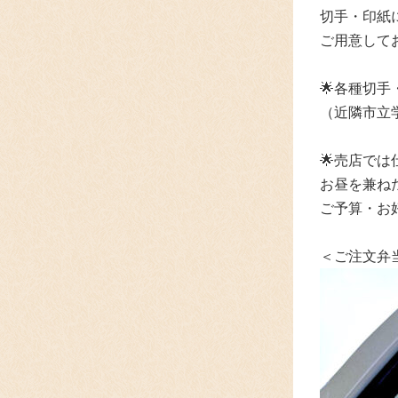
切手・印紙
ご用意して
🌟各種切
（近隣市立
🌟
売店では
お昼を兼ね
ご予算・お
＜ご注文弁