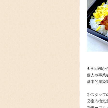
🌟R5.5
個人や事業
基本的感染
①スタッフ
②室内換気
③テーブル