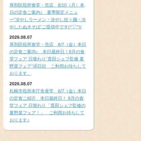
厚別区役所食堂・売店 8/10（月）本
日の定食ご案内♪ 夏季限定メニュ
ー”冷やしラーメン・冷やし担々麺・冷
やしたぬきそば”ご提供中です(^▽^)/
2026.08.07
厚別区役所食堂・売店 8/7（金）本日
の定食ご案内♪ 本日最終日！8月の食
堂フェア 日替わり”貫田シェフ監修 夏
野菜フェア”④日目 ご利用お待ちして
おります。
2026.08.07
札幌市役所本庁舎食堂 8/7（金）本日
の定食ご紹介 本日最終日！ 8月の食
堂フェア 日替わり「貫田シェフ監修の
夏野菜フェア！」 ご利用お待ちして
おります♪