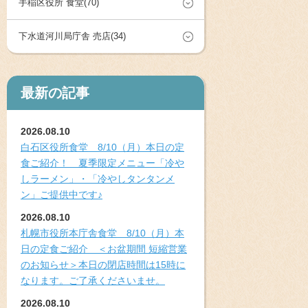
手稲区役所 食堂(70)
下水道河川局庁舎 売店(34)
最新の記事
2026.08.10
白石区役所食堂 8/10（月）本日の定
食ご紹介！ 夏季限定メニュー「冷や
しラーメン」・「冷やしタンタンメ
ン」ご提供中です♪
2026.08.10
札幌市役所本庁舎食堂 8/10（月）本
日の定食ご紹介 ＜お盆期間 短縮営業
のお知らせ＞本日の閉店時間は15時に
なります。ご了承くださいませ。
2026.08.10