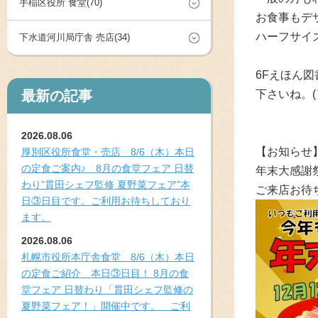
手稲区役所 食堂(70)
お食事もデ
ハーフサイ
下水道河川局庁舎 売店(34)
6Fえほん
最新の記事
下さいね。(
2026.08.06
【お知らせ
厚別区役所食堂・売店 8/6（木）本日
の定食ご案内♪ 8月の食堂フェア 日替
年末大感謝
わり”貫田シェフ監修 夏野菜フェア”本
ご来店お待ち
日③日目です。ご利用お待ちしており
ます。
2026.08.06
札幌市役所本庁舎食堂 8/6（木）本日
の定食ご紹介 本日③日目！ 8月の食
堂フェア 日替わり「貫田シェフ監修の
夏野菜フェア！」開催中です。 ご利