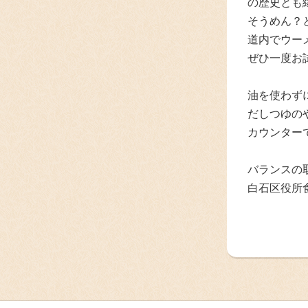
の歴史とも
そうめん？
道内でウー
ぜひ一度お
油を使わず
だしつゆの
カウンター
バランスの
白石区役所