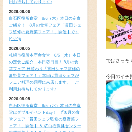
用お待ちしております♪
2026.08.06
白石区役所食堂 8/6（木）本日の定食
ご紹介！ 8月の食堂フェア「貫田シェ
フ監修の夏野菜フェア！」開催中です
(^▽^)/
2026.08.05
札幌市役所本庁舎食堂 8/5（水）本日
ではさっそ
の定食ご紹介 本日②日目！ 8月の食
堂フェア 日替わり「貫田シェフ監修の
夏野菜フェア！」本日は貫田シェフが
今日のイチ
フェア料理の調理に来店します。 ご
利用お待ちしております♪
2026.08.05
白石区役所食堂 8/5（水）本日の当食
堂はダブルイベントday！ ①8月の食
堂フェア「貫田シェフ監修の夏野菜フ
ェア！」開催中 ＆ ②白石保健センター