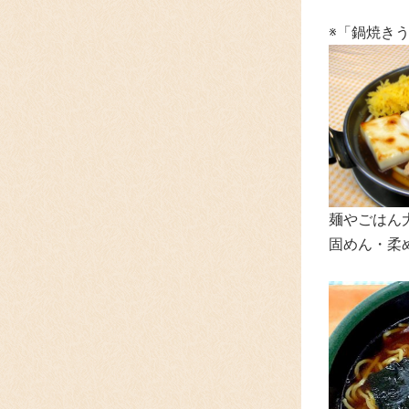
※「鍋焼き
麺やごはん
固めん・柔