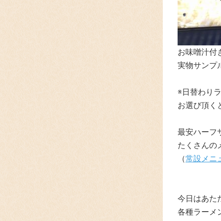
お味噌汁付
実物サンプ
※日替わり
お選び頂く
最安ハーフ
たくさんの
（
常設メニ
今日はあた
各種ラーメ