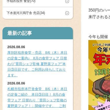
手稲区役所 食堂(70)
350円の
下水道河川局庁舎 売店(34)
来庁される
最新の記事
今年も開催
2026.08.06
厚別区役所食堂・売店 8/6（木）本日
の定食ご案内♪ 8月の食堂フェア 日替
わり”貫田シェフ監修 夏野菜フェア”本
日③日目です。ご利用お待ちしており
ます。
2026.08.06
札幌市役所本庁舎食堂 8/6（木）本日
の定食ご紹介 本日③日目！ 8月の食
堂フェア 日替わり「貫田シェフ監修の
夏野菜フェア！」開催中です。 ご利