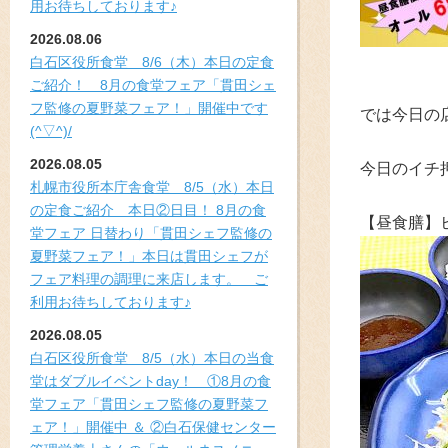
用お待ちしております♪
2026.08.06
白石区役所食堂 8/6（木）本日の定食
ご紹介！ 8月の食堂フェア「貫田シェ
フ監修の夏野菜フェア！」開催中です
では今日の
(^▽^)/
2026.08.05
今日のイチ
札幌市役所本庁舎食堂 8/5（水）本日
の定食ご紹介 本日②日目！ 8月の食
【昼食膳】
堂フェア 日替わり「貫田シェフ監修の
夏野菜フェア！」本日は貫田シェフが
フェア料理の調理に来店します。 ご
利用お待ちしております♪
2026.08.05
白石区役所食堂 8/5（水）本日の当食
堂はダブルイベントday！ ①8月の食
堂フェア「貫田シェフ監修の夏野菜フ
ェア！」開催中 ＆ ②白石保健センター