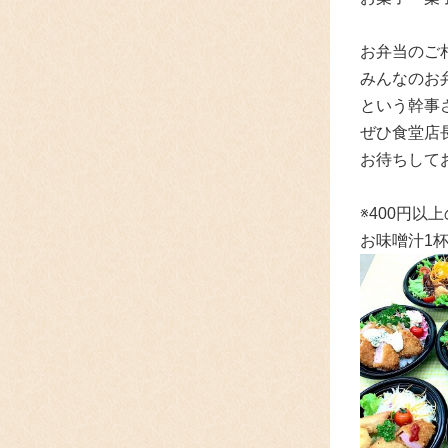
お弁当のご
みんなのお
という幹事
ぜひ食堂店
お待ちして
※400円
お味噌汁1