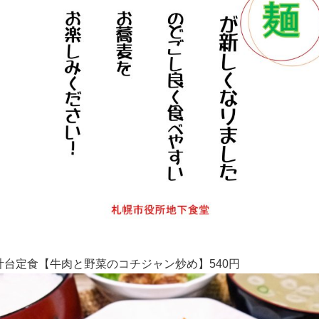
計台定食【牛肉と野菜のコチジャン炒め】540円