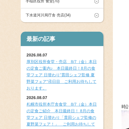
手稲区役所 食堂(70)
下水道河川局庁舎 売店(34)
最新の記事
2026.08.07
厚別区役所食堂・売店 8/7（金）本日
の定食ご案内♪ 本日最終日！8月の食
堂フェア 日替わり”貫田シェフ監修 夏
野菜フェア”④日目 ご利用お待ちして
おります。
2026.08.07
札幌市役所本庁舎食堂 8/7（金）本日
時
の定食ご紹介 本日最終日！ 8月の食
堂フェア 日替わり「貫田シェフ監修の
夏野菜フェア！」 ご利用お待ちして