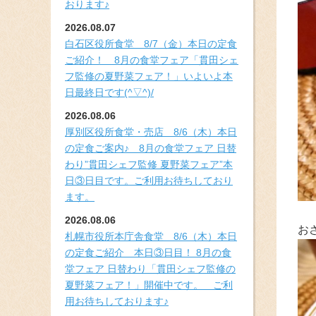
おります♪
2026.08.07
白石区役所食堂 8/7（金）本日の定食
ご紹介！ 8月の食堂フェア「貫田シェ
フ監修の夏野菜フェア！」いよいよ本
日最終日です(^▽^)/
2026.08.06
厚別区役所食堂・売店 8/6（木）本日
の定食ご案内♪ 8月の食堂フェア 日替
わり”貫田シェフ監修 夏野菜フェア”本
日③日目です。ご利用お待ちしており
ます。
2026.08.06
お
札幌市役所本庁舎食堂 8/6（木）本日
の定食ご紹介 本日③日目！ 8月の食
堂フェア 日替わり「貫田シェフ監修の
夏野菜フェア！」開催中です。 ご利
用お待ちしております♪