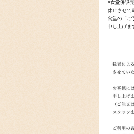
※食堂併設売
休止させて
食堂の「ご
申し上げま