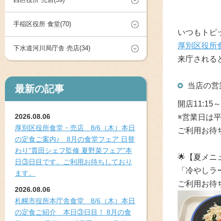
手稲区役所 食堂(70)
いつもトピ
厚別区役所
下水道河川局庁舎 売店(34)
来庁される
当店の営
最新の記事
開店11:15～
2026.08.06
※営業日は
厚別区役所食堂・売店 8/6（木）本日
ご利用お待
の定食ご案内♪ 8月の食堂フェア 日替
わり”貫田シェフ監修 夏野菜フェア”本
🌟
【夏メニ
日③日目です。ご利用お待ちしており
「冷やしラ
ます。
ご利用お待
2026.08.06
札幌市役所本庁舎食堂 8/6（木）本日
の定食ご紹介 本日③日目！ 8月の食