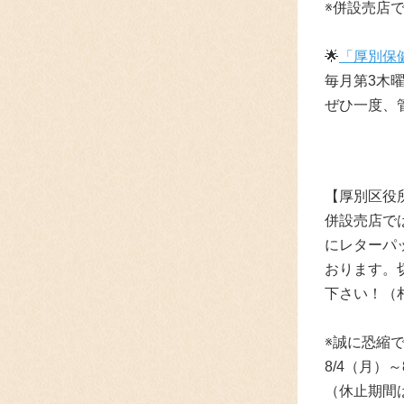
※併設売店で
🌟
「厚別保
毎月
第3木
ぜひ一度、
【厚別区役
併設売店で
にレターパ
おります。
下さい！（
※誠に恐縮
8/4（月）～
（休止期間