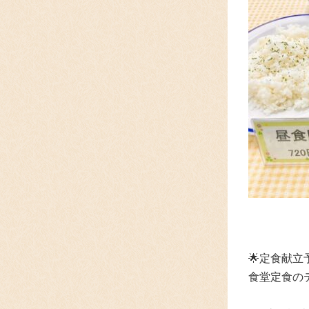
🌟
定食献立
食堂定食の