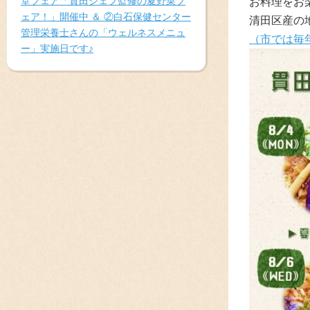
堂フェア「貫田シェフ監修の夏野菜フ
お料理をお
ェア！」開催中 ＆ ②白石保健センター
清田区産の
管理栄養士さんの「ウェルネスメニュ
（市では毎
ー」実施日です♪