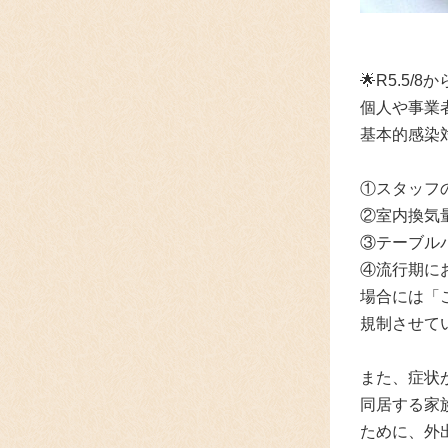
🌟R5.5
個人や事業
基本的感染
①スタッフ
②室内換気
③テーブル
④流行期に
場合には「
規制させて
また、症状
同居する家
ために、外