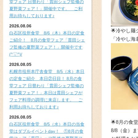
堂フェア 日替わり「貫田シェフ監修の
夏野菜フェア！」開催中です。 ご利
用お待ちしております♪
2026.08.06
🌟冷やし麺
白石区役所食堂 8/6（木）本日の定食
「冷やし海
ご紹介！ 8月の食堂フェア「貫田シェ
フ監修の夏野菜フェア！」開催中です
(^▽^)/
2026.08.05
札幌市役所本庁舎食堂 8/5（水）本日
の定食ご紹介 本日②日目！ 8月の食
堂フェア 日替わり「貫田シェフ監修の
夏野菜フェア！」本日は貫田シェフが
フェア料理の調理に来店します。 ご
利用お待ちしております♪
2026.08.05
🌟
8月の食
白石区役所食堂 8/5（水）本日の当食
8/8（金
堂はダブルイベントday！ ①8月の食