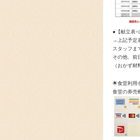
●【献立表
→上記予定表
スタッフま
その他、前
（おかず材
🌟食堂利
食堂の券売