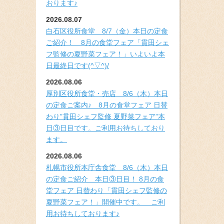
おります♪
2026.08.07
白石区役所食堂 8/7（金）本日の定食
ご紹介！ 8月の食堂フェア「貫田シェ
フ監修の夏野菜フェア！」いよいよ本
日最終日です(^▽^)/
2026.08.06
厚別区役所食堂・売店 8/6（木）本日
の定食ご案内♪ 8月の食堂フェア 日替
わり”貫田シェフ監修 夏野菜フェア”本
日③日目です。ご利用お待ちしており
ます。
2026.08.06
札幌市役所本庁舎食堂 8/6（木）本日
の定食ご紹介 本日③日目！ 8月の食
堂フェア 日替わり「貫田シェフ監修の
夏野菜フェア！」開催中です。 ご利
用お待ちしております♪