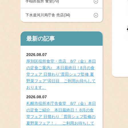
手稲区役所 食堂(70)
下水道河川局庁舎 売店(34)
最新の記事
2026.08.07
厚別区役所食堂・売店 8/7（金）本日
の定食ご案内♪ 本日最終日！8月の食
堂フェア 日替わり”貫田シェフ監修 夏
野菜フェア”④日目 ご利用お待ちして
おります。
2026.08.07
札幌市役所本庁舎食堂 8/7（金）本日
の定食ご紹介 本日最終日！ 8月の食
堂フェア 日替わり「貫田シェフ監修の
夏野菜フェア！」 ご利用お待ちして