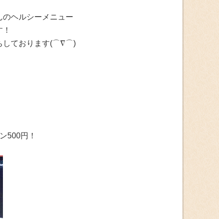
んのヘルシーメニュー
す！
しております(⌒∇⌒)
500円！