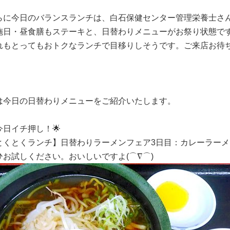
らに今日のバランスランチは、白石保健センター管理栄養士さ
施日・昼食膳もステーキと、日替わりメニューがお祭り状態で
れもとってもおトクなランチで目移りしそうです。ご来店お待ち
は今日の日替わりメニューをご紹介いたします。
今日イチ押し！🌟
とくとくランチ】日替わりラーメンフェア3日目：カレーラーメン
ひお試しください。おいしいですよ(⌒∇⌒)