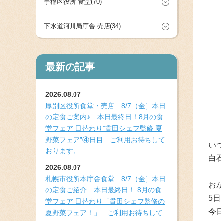
手稲区役所 食堂(70)
下水道河川局庁舎 売店(34)
最新の記事
2026.08.07
厚別区役所食堂・売店 8/7（金）本日
の定食ご案内♪ 本日最終日！8月の食
堂フェア 日替わり”貫田シェフ監修 夏
野菜フェア”④日目 ご利用お待ちして
い
おります。
白
2026.08.07
札幌市役所本庁舎食堂 8/7（金）本日
お
の定食ご紹介 本日最終日！ 8月の食
5
堂フェア 日替わり「貫田シェフ監修の
今
夏野菜フェア！」 ご利用お待ちして