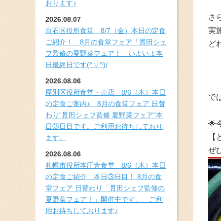
おります♪
さ
2026.08.07
実
白石区役所食堂 8/7（金）本日の定食
ご紹介！ 8月の食堂フェア「貫田シェ
ど
フ監修の夏野菜フェア！」いよいよ本
日最終日です(^▽^)/
2026.08.06
厚別区役所食堂・売店 8/6（木）本日
で
の定食ご案内♪ 8月の食堂フェア 日替
わり”貫田シェフ監修 夏野菜フェア”本

日③日目です。ご利用お待ちしており
【
ます。
ぜ
2026.08.06
札幌市役所本庁舎食堂 8/6（木）本日
の定食ご紹介 本日③日目！ 8月の食
堂フェア 日替わり「貫田シェフ監修の
夏野菜フェア！」開催中です。 ご利
用お待ちしております♪