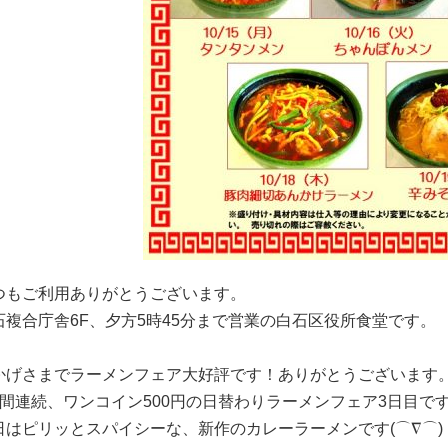
つもご利用ありがとうございます。
石複合庁舎6F、夕方5時45分まで営業の白石区役所食堂です。
かげさまでラーメンフェア大好評です！ありがとうございます
日間連続、ワンコイン500円の日替わりラーメンフェア3日目で
日はピリッとスパイシーな、新作のカレーラーメンです(⌒∇⌒)