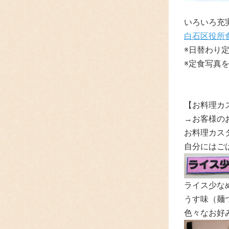
いろいろ充
白石区役所
※日替わり
※定食写真
【お料理カ
→お客様の
お料理カスタ
自分にはご
ライス少な
うす味（麺つ
色々なお好