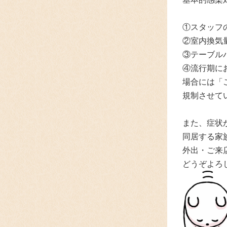
①スタッフ
②室内換気
③テーブル
④流行期に
場合には「
規制させて
また、症状
同居する家
外出・ご来
どうぞよろ