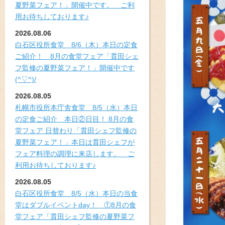
夏野菜フェア！」開催中です。 ご利
用お待ちしております♪
2026.08.06
白石区役所食堂 8/6（木）本日の定食
ご紹介！ 8月の食堂フェア「貫田シェ
フ監修の夏野菜フェア！」開催中です
(^▽^)/
2026.08.05
札幌市役所本庁舎食堂 8/5（水）本日
の定食ご紹介 本日②日目！ 8月の食
堂フェア 日替わり「貫田シェフ監修の
夏野菜フェア！」本日は貫田シェフが
フェア料理の調理に来店します。 ご
利用お待ちしております♪
2026.08.05
白石区役所食堂 8/5（水）本日の当食
堂はダブルイベントday！ ①8月の食
堂フェア「貫田シェフ監修の夏野菜フ