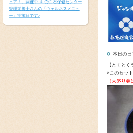
ェア！」開催中 ＆ ②白石保健センター
管理栄養士さんの「ウェルネスメニュ
ー」実施日です♪
本日の日
【とくとく
※このセッ
（大盛り券