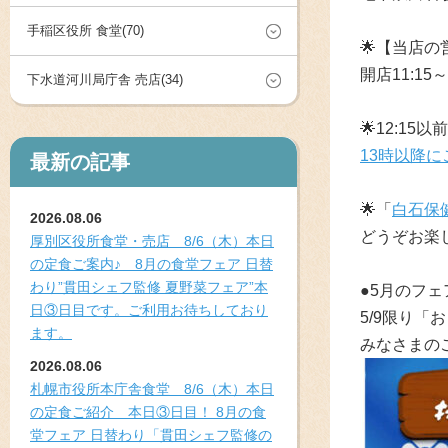
手稲区役所 食堂(70)
🌟
【当店の
開店
11:15～
下水道河川局庁舎 売店(34)
🌟
12:15
13時以降
最新の記事
🌟
「
白石保
2026.08.06
どうぞお楽
厚別区役所食堂・売店 8/6（木）本日
の定食ご案内♪ 8月の食堂フェア 日替
わり”貫田シェフ監修 夏野菜フェア”本
●5月のフェ
日③日目です。ご利用お待ちしており
5/9限り「
ます。
みなさまの
2026.08.06
札幌市役所本庁舎食堂 8/6（木）本日
の定食ご紹介 本日③日目！ 8月の食
堂フェア 日替わり「貫田シェフ監修の