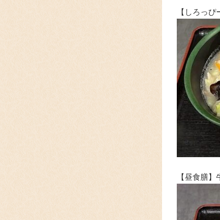
【しろっぴ
【昼食膳】