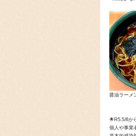
醤油ラーメン
🌟
R5.
5/8
個人や事業
基本的感染