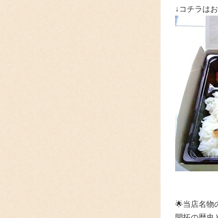
↓コチラは
🌟
当店名物
開拓の歴史