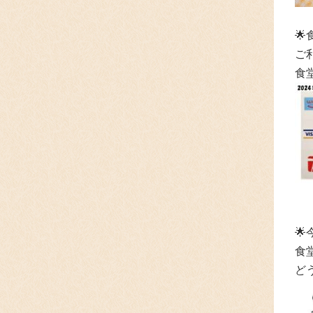

ご
食
🌟
食
ど