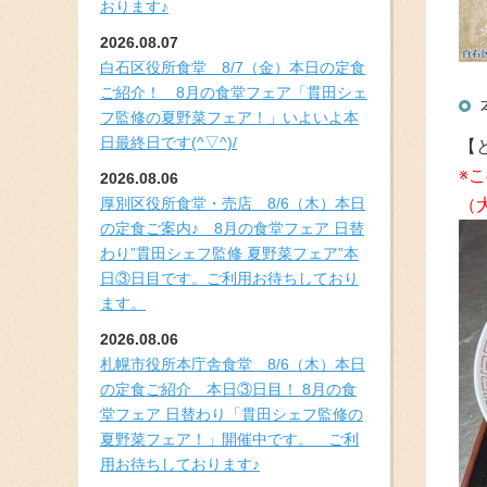
おります♪
2026.08.07
白石区役所食堂 8/7（金）本日の定食
ご紹介！ 8月の食堂フェア「貫田シェ
フ監修の夏野菜フェア！」いよいよ本
日最終日です(^▽^)/
【
※
2026.08.06
厚別区役所食堂・売店 8/6（木）本日
（
の定食ご案内♪ 8月の食堂フェア 日替
わり”貫田シェフ監修 夏野菜フェア”本
日③日目です。ご利用お待ちしており
ます。
2026.08.06
札幌市役所本庁舎食堂 8/6（木）本日
の定食ご紹介 本日③日目！ 8月の食
堂フェア 日替わり「貫田シェフ監修の
夏野菜フェア！」開催中です。 ご利
用お待ちしております♪