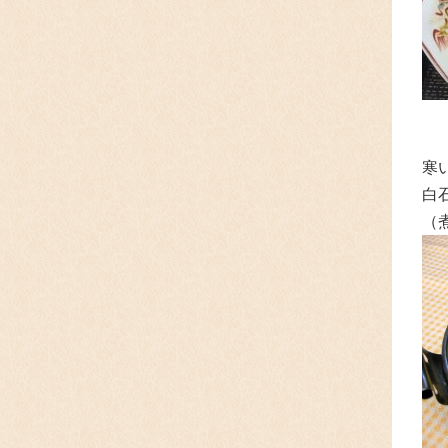
寒
白
（