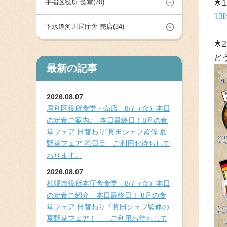
手稲区役所 食堂(70)
🌟
1
下水道河川局庁舎 売店(34)
🌟
ど
最新の記事
2026.08.07
厚別区役所食堂・売店 8/7（金）本日
の定食ご案内♪ 本日最終日！8月の食
堂フェア 日替わり”貫田シェフ監修 夏
野菜フェア”④日目 ご利用お待ちして
おります。
2026.08.07
札幌市役所本庁舎食堂 8/7（金）本日
の定食ご紹介 本日最終日！ 8月の食
堂フェア 日替わり「貫田シェフ監修の
夏野菜フェア！」 ご利用お待ちして