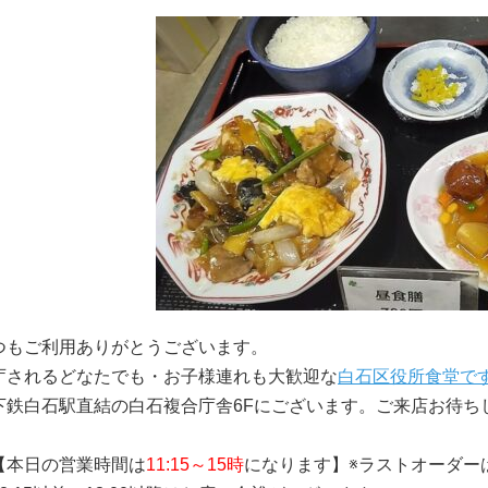
つもご利用ありがとうございます。
庁されるどなたでも・お子様連れも大歓迎な
白石区役所食堂で
下鉄白石駅直結の白石複合庁舎6Fにございます。ご来店お待ち
【本日の営業時間は
11:15～15時
になります】
※ラストオーダー