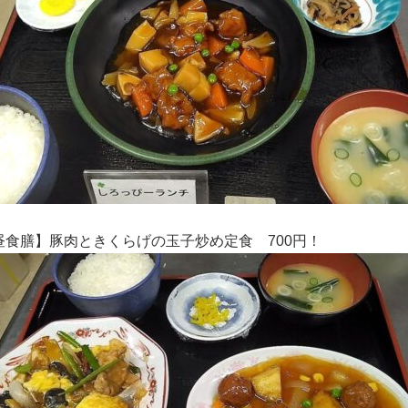
昼食膳】豚肉ときくらげの玉子炒め定食
700円！