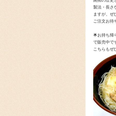
開拓の歴史
製法・長さ
ますが、
ぜ
ご注文お待
🌟
お持ち帰
で
販売中で
こちらもぜ