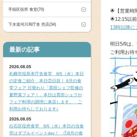
手稲区役所 食堂(70)
🌟
【営業時
🌟
12:15
下水道河川局庁舎 売店(34)
13時以降
明日5/9
最新の記事
ご利用お待
2026.08.05
札幌市役所本庁舎食堂 8/5（水）本日
の定食ご紹介 本日②日目！ 8月の食
堂フェア 日替わり「貫田シェフ監修の
夏野菜フェア！」本日は貫田シェフが
フェア料理の調理に来店します。 ご
利用お待ちしております♪
2026.08.05
白石区役所食堂 8/5（水）本日の当食
堂はダブルイベントday！ ①8月の食