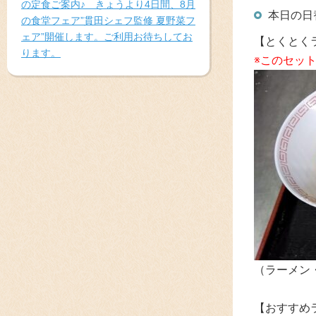
の定食ご案内♪ きょうより4日間、8月
本日の日
の食堂フェア”貫田シェフ監修 夏野菜フ
ェア”開催します。ご利用お待ちしてお
【とくとく
ります。
※このセッ
（ラーメン
【おすすめ