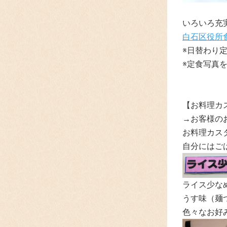
いろいろ充
白石区役所
※日替わり
※定食写真
【お料理カ
→お客様の
お料理カスタ
自分にはご
ライス少な
うす味（麺つ
色々なお好