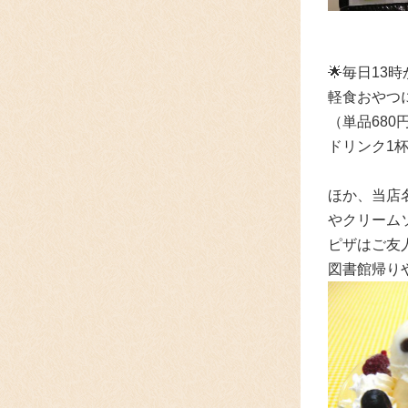
🌟
毎日13
軽食おやつ
（単品68
ドリンク1
ほか、当店
やクリーム
ピザはご友
図書館帰り