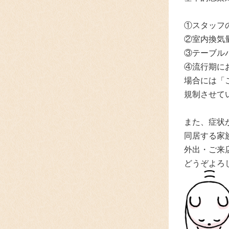
①スタッフ
②室内換気
③テーブル
④流行期に
場合には「
規制させて
また、症状
同居する家
外出・ご来
どうぞよろ