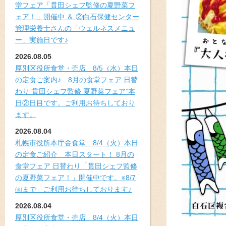
堂フェア「貫田シェフ監修の夏野菜フ
ェア！」開催中 ＆ ②白石保健センター
管理栄養士さんの「ウェルネスメニュ
ー」実施日です♪
2026.08.05
厚別区役所食堂・売店 8/5（水）本日
の定食ご案内♪ 8月の食堂フェア 日替
わり”貫田シェフ監修 夏野菜フェア”本
日②日目です。ご利用お待ちしており
ます。
2026.08.04
札幌市役所本庁舎食堂 8/4（火）本日
の定食ご紹介 本日スタート！ 8月の
食堂フェア 日替わり「貫田シェフ監修
の夏野菜フェア！」開催中です。※8/7
㈮まで ご利用お待ちしております♪
2026.08.04
厚別区役所食堂・売店 8/4（火）本日