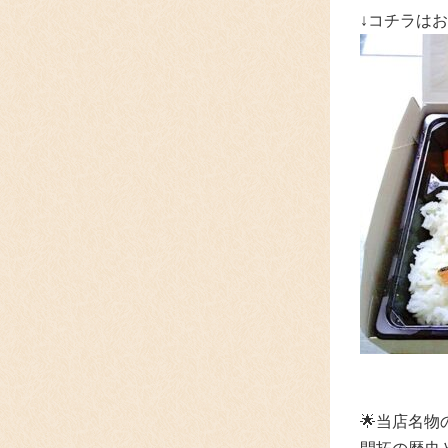
↓コチラはお
🌟
当店名物