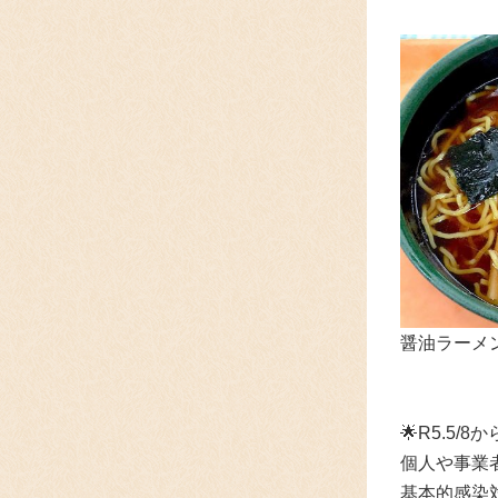
醤油ラーメン
🌟
R5.
5/8
個人や事業
基本的感染