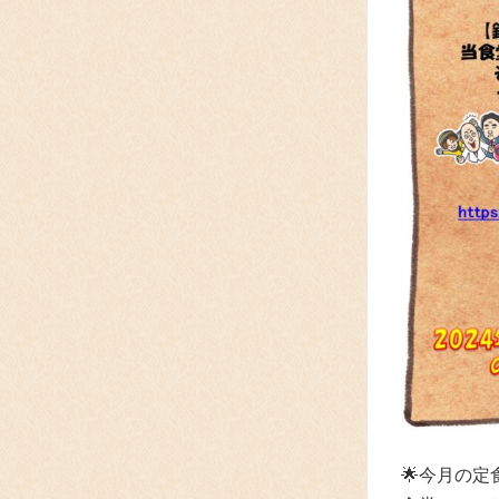
🌟
今月の定