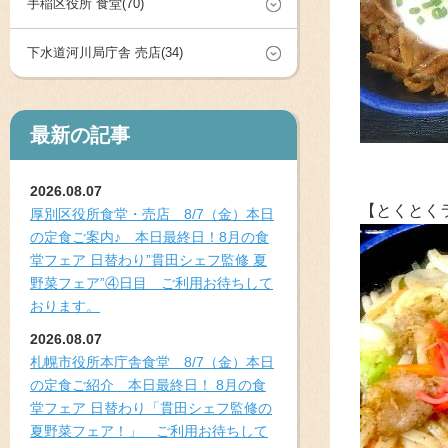
手稲区役所 食堂(70)
下水道河川局庁舎 売店(34)
最新の記事
2026.08.07
【とくとく
厚別区役所食堂・売店 8/7（金）本日
の定食ご案内♪ 本日最終日！8月の食
堂フェア 日替わり”貫田シェフ監修 夏
野菜フェア”④日目 ご利用お待ちして
おります。
2026.08.07
札幌市役所本庁舎食堂 8/7（金）本日
の定食ご紹介 本日最終日！ 8月の食
堂フェア 日替わり「貫田シェフ監修の
夏野菜フェア！」 ご利用お待ちして