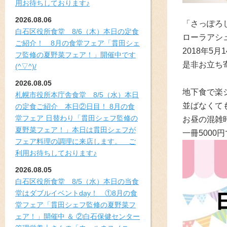
用お待ちしております♪
2026.08.06
「さっぽろ
白石区役所食堂 8/6（木）本日の定食
ローラアシ
ご紹介！ 8月の食堂フェア「貫田シェ
2018年5
フ監修の夏野菜フェア！」開催中です
是非お立ち
(^▽^)/
2026.08.05
地下食で楽
札幌市役所本庁舎食堂 8/5（水）本日
並ばなくて
の定食ご紹介 本日②日目！ 8月の食
堂フェア 日替わり「貫田シェフ監修の
お昼の混雑
夏野菜フェア！」本日は貫田シェフが
一冊5000
フェア料理の調理に来店します。 ご
利用お待ちしております♪
2026.08.05
白石区役所食堂 8/5（水）本日の当食
堂はダブルイベントday！ ①8月の食
堂フェア「貫田シェフ監修の夏野菜フ
ェア！」開催中 ＆ ②白石保健センター