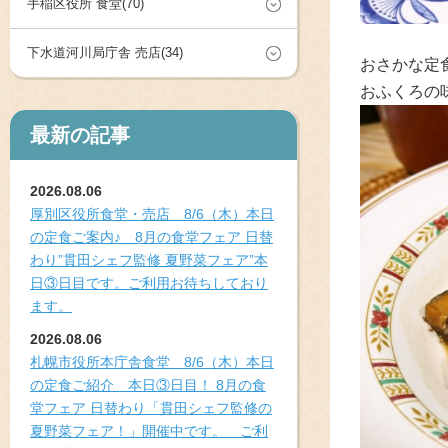
手稲区役所 食堂(70)
下水道河川局庁舎 売店(34)
おさかな定
おふくろの
最新の記事
2026.08.06
厚別区役所食堂・売店 8/6（木）本日
の定食ご案内♪ 8月の食堂フェア 日替
わり”貫田シェフ監修 夏野菜フェア”本
日③日目です。ご利用お待ちしており
ます。
2026.08.06
札幌市役所本庁舎食堂 8/6（木）本日
の定食ご紹介 本日③日目！ 8月の食
堂フェア 日替わり「貫田シェフ監修の
夏野菜フェア！」開催中です。 ご利