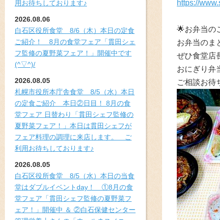
https://www.
用お待ちしております♪
2026.08.06
🌟お弁当
白石区役所食堂 8/6（木）本日の定食
ご紹介！ 8月の食堂フェア「貫田シェ
お弁当のま
フ監修の夏野菜フェア！」開催中です
ぜひ食堂店
(^▽^)/
おにぎり弁
2026.08.05
ご相談お待
札幌市役所本庁舎食堂 8/5（水）本日
の定食ご紹介 本日②日目！ 8月の食
堂フェア 日替わり「貫田シェフ監修の
夏野菜フェア！」本日は貫田シェフが
フェア料理の調理に来店します。 ご
利用お待ちしております♪
2026.08.05
白石区役所食堂 8/5（水）本日の当食
堂はダブルイベントday！ ①8月の食
堂フェア「貫田シェフ監修の夏野菜フ
ェア！」開催中 ＆ ②白石保健センター