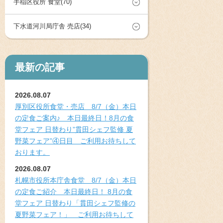
手稲区役所 食堂(70)
下水道河川局庁舎 売店(34)
最新の記事
2026.08.07
厚別区役所食堂・売店 8/7（金）本日
の定食ご案内♪ 本日最終日！8月の食
堂フェア 日替わり”貫田シェフ監修 夏
野菜フェア”④日目 ご利用お待ちして
おります。
2026.08.07
札幌市役所本庁舎食堂 8/7（金）本日
の定食ご紹介 本日最終日！ 8月の食
堂フェア 日替わり「貫田シェフ監修の
夏野菜フェア！」 ご利用お待ちして