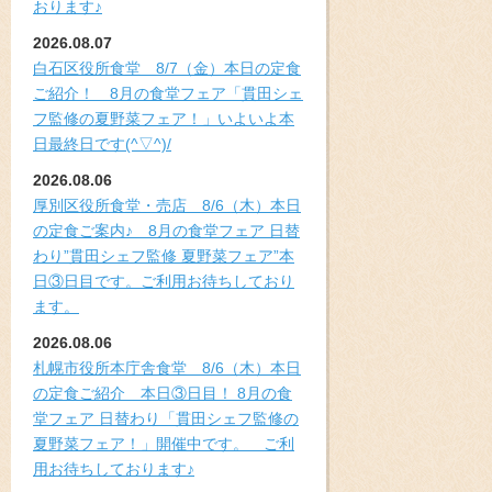
おります♪
2026.08.07
白石区役所食堂 8/7（金）本日の定食
ご紹介！ 8月の食堂フェア「貫田シェ
フ監修の夏野菜フェア！」いよいよ本
日最終日です(^▽^)/
2026.08.06
厚別区役所食堂・売店 8/6（木）本日
の定食ご案内♪ 8月の食堂フェア 日替
わり”貫田シェフ監修 夏野菜フェア”本
日③日目です。ご利用お待ちしており
ます。
2026.08.06
札幌市役所本庁舎食堂 8/6（木）本日
の定食ご紹介 本日③日目！ 8月の食
堂フェア 日替わり「貫田シェフ監修の
夏野菜フェア！」開催中です。 ご利
用お待ちしております♪