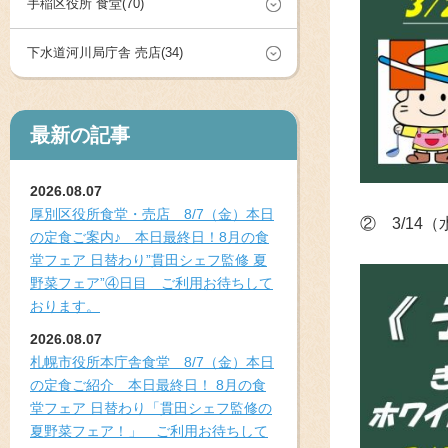
手稲区役所 食堂(70)
下水道河川局庁舎 売店(34)
最新の記事
2026.08.07
厚別区役所食堂・売店 8/7（金）本日
② 3/1
の定食ご案内♪ 本日最終日！8月の食
堂フェア 日替わり”貫田シェフ監修 夏
野菜フェア”④日目 ご利用お待ちして
おります。
2026.08.07
札幌市役所本庁舎食堂 8/7（金）本日
の定食ご紹介 本日最終日！ 8月の食
堂フェア 日替わり「貫田シェフ監修の
夏野菜フェア！」 ご利用お待ちして