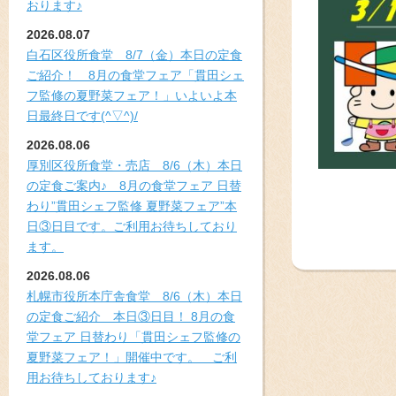
おります♪
2026.08.07
白石区役所食堂 8/7（金）本日の定食
ご紹介！ 8月の食堂フェア「貫田シェ
フ監修の夏野菜フェア！」いよいよ本
日最終日です(^▽^)/
2026.08.06
厚別区役所食堂・売店 8/6（木）本日
の定食ご案内♪ 8月の食堂フェア 日替
わり”貫田シェフ監修 夏野菜フェア”本
日③日目です。ご利用お待ちしており
ます。
2026.08.06
札幌市役所本庁舎食堂 8/6（木）本日
の定食ご紹介 本日③日目！ 8月の食
堂フェア 日替わり「貫田シェフ監修の
夏野菜フェア！」開催中です。 ご利
用お待ちしております♪